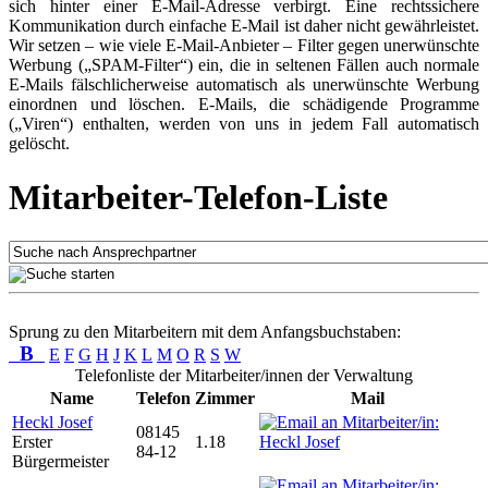
sich hinter einer E-Mail-Adresse verbirgt. Eine rechtssichere
Kommunikation durch einfache E-Mail ist daher nicht gewährleistet.
Wir setzen – wie viele E-Mail-Anbieter – Filter gegen unerwünschte
Werbung („SPAM-Filter“) ein, die in seltenen Fällen auch normale
E-Mails fälschlicherweise automatisch als unerwünschte Werbung
einordnen und löschen. E-Mails, die schädigende Programme
(„Viren“) enthalten, werden von uns in jedem Fall automatisch
gelöscht.
Mitarbeiter-Telefon-Liste
Sprung zu den Mitarbeitern mit dem Anfangsbuchstaben:
B
E
F
G
H
J
K
L
M
O
R
S
W
Telefonliste der Mitarbeiter/innen der Verwaltung
Name
Telefon
Zimmer
Mail
Heckl Josef
08145
Erster
1.18
84-12
Bürgermeister