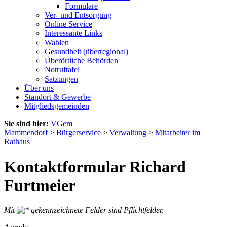
Formulare
Ver- und Entsorgung
Online Service
Interessante Links
Wahlen
Gesundheit (überregional)
Überörtliche Behörden
Notruftafel
Satzungen
Über uns
Standort & Gewerbe
Mitgliedsgemeinden
Sie sind hier:
VGem
Mammendorf
>
Bürgerservice
>
Verwaltung
>
Mitarbeiter im
Rathaus
Kontaktformular Richard
Furtmeier
Mit
gekennzeichnete Felder sind Pflichtfelder.