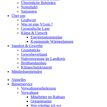
Überörtliche Behörden
Notruftafel
Satzungen
Über uns
Grußwort
Was ist eine VGem ?
Geografische Lage
Klima & Umwelt
Energienutzungsplan
Kommunale Wärmeplanung
Standort & Gewerbe
Grundstücke
Gewerbeverband
Nahversorgung im Landkreis
Breitbandausbau
Klimaschutzkonzept
Mitgliedsgemeinden
Aktuelles
Bürgerservice
Verwaltungsgliederung
Verwaltung
Mitarbeiter im Rathaus
Organigramm
Was erledige ich wo