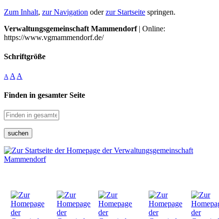
Zum Inhalt
,
zur Navigation
oder
zur Startseite
springen.
Verwaltungsgemeinschaft Mammendorf
| Online:
https://www.vgmammendorf.de/
Schriftgröße
A
A
A
Finden in gesamter Seite
suchen