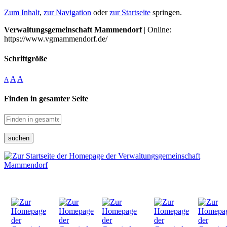
Zum Inhalt
,
zur Navigation
oder
zur Startseite
springen.
Verwaltungsgemeinschaft Mammendorf
| Online:
https://www.vgmammendorf.de/
Schriftgröße
A
A
A
Finden in gesamter Seite
suchen