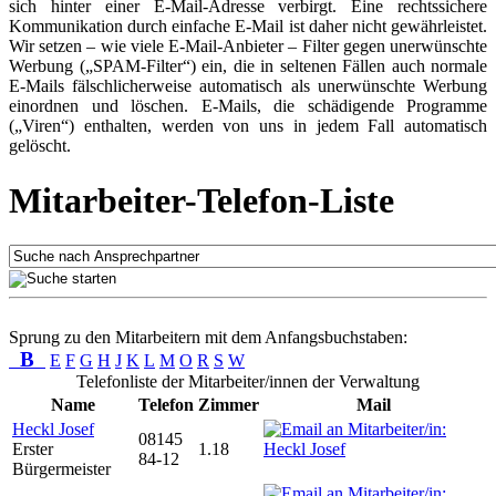
sich hinter einer E-Mail-Adresse verbirgt. Eine rechtssichere
Kommunikation durch einfache E-Mail ist daher nicht gewährleistet.
Wir setzen – wie viele E-Mail-Anbieter – Filter gegen unerwünschte
Werbung („SPAM-Filter“) ein, die in seltenen Fällen auch normale
E-Mails fälschlicherweise automatisch als unerwünschte Werbung
einordnen und löschen. E-Mails, die schädigende Programme
(„Viren“) enthalten, werden von uns in jedem Fall automatisch
gelöscht.
Mitarbeiter-Telefon-Liste
Sprung zu den Mitarbeitern mit dem Anfangsbuchstaben:
B
E
F
G
H
J
K
L
M
O
R
S
W
Telefonliste der Mitarbeiter/innen der Verwaltung
Name
Telefon
Zimmer
Mail
Heckl Josef
08145
Erster
1.18
84-12
Bürgermeister