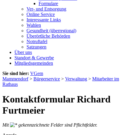
Formulare
Ver- und Entsorgung
Online Service
Interessante Links
Wahlen
Gesundheit (überregional)
Überörtliche Behörden
Notruftafel
Satzungen
Über uns
Standort & Gewerbe
Mitgliedsgemeinden
Sie sind hier:
VGem
Mammendorf
>
Bürgerservice
>
Verwaltung
>
Mitarbeiter im
Rathaus
Kontaktformular Richard
Furtmeier
Mit
gekennzeichnete Felder sind Pflichtfelder.