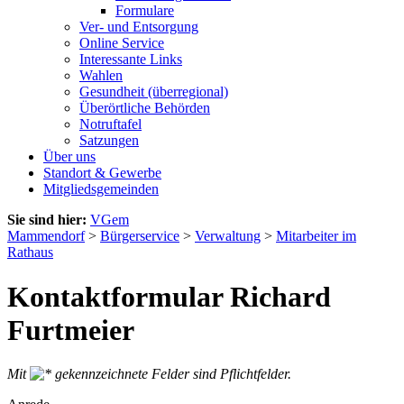
Formulare
Ver- und Entsorgung
Online Service
Interessante Links
Wahlen
Gesundheit (überregional)
Überörtliche Behörden
Notruftafel
Satzungen
Über uns
Standort & Gewerbe
Mitgliedsgemeinden
Sie sind hier:
VGem
Mammendorf
>
Bürgerservice
>
Verwaltung
>
Mitarbeiter im
Rathaus
Kontaktformular Richard
Furtmeier
Mit
gekennzeichnete Felder sind Pflichtfelder.