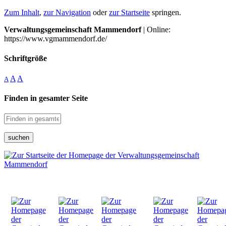
Zum Inhalt
,
zur Navigation
oder
zur Startseite
springen.
Verwaltungsgemeinschaft Mammendorf
| Online:
https://www.vgmammendorf.de/
Schriftgröße
A
A
A
Finden in gesamter Seite
suchen