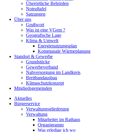
Überörtliche Behörden
Notruftafel
Satzungen
Über uns
Grußwort
Was ist eine VGem ?
Geografische Lage
Klima & Umwelt
Energienutzungsplan
Kommunale Wärmeplanung
Standort & Gewerbe
Grundstücke
Gewerbeverband
Nahversorgung im Landkreis
Breitbandausbau
Klimaschutzkonzept
Mitgliedsgemeinden
Aktuelles
Bürgerservice
Verwaltungsgliederung
Verwaltung
Mitarbeiter im Rathaus
Organigramm
Was erledige ich wo