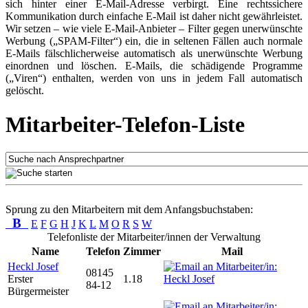
sich hinter einer E-Mail-Adresse verbirgt. Eine rechtssichere
Kommunikation durch einfache E-Mail ist daher nicht gewährleistet.
Wir setzen – wie viele E-Mail-Anbieter – Filter gegen unerwünschte
Werbung („SPAM-Filter“) ein, die in seltenen Fällen auch normale
E-Mails fälschlicherweise automatisch als unerwünschte Werbung
einordnen und löschen. E-Mails, die schädigende Programme
(„Viren“) enthalten, werden von uns in jedem Fall automatisch
gelöscht.
Mitarbeiter-Telefon-Liste
Sprung zu den Mitarbeitern mit dem Anfangsbuchstaben:
B
E
F
G
H
J
K
L
M
O
R
S
W
Telefonliste der Mitarbeiter/innen der Verwaltung
Name
Telefon
Zimmer
Mail
Heckl Josef
08145
Erster
1.18
84-12
Bürgermeister