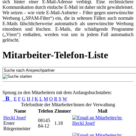
sich hinter einer E-Mail-Adresse verbirgt. Eine rechtssichere
Kommunikation durch einfache E-Mail ist daher nicht gewährleistet.
Wir setzen – wie viele E-Mail-Anbieter – Filter gegen unerwünschte
Werbung („SPAM-Filter“) ein, die in seltenen Fällen auch normale
E-Mails fälschlicherweise automatisch als unerwünschte Werbung
einordnen und löschen. E-Mails, die schädigende Programme
(„Viren“) enthalten, werden von uns in jedem Fall automatisch
gelöscht.
Mitarbeiter-Telefon-Liste
Sprung zu den Mitarbeitern mit dem Anfangsbuchstaben:
B
E
F
G
H
J
K
L
M
O
R
S
W
Telefonliste der Mitarbeiter/innen der Verwaltung
Name
Telefon
Zimmer
Mail
Heckl Josef
08145
Erster
1.18
84-12
Bürgermeister