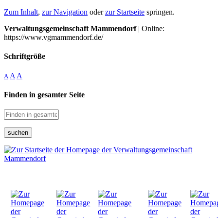
Zum Inhalt
,
zur Navigation
oder
zur Startseite
springen.
Verwaltungsgemeinschaft Mammendorf
| Online:
https://www.vgmammendorf.de/
Schriftgröße
A
A
A
Finden in gesamter Seite
suchen