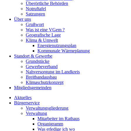
Überörtliche Behörden
Notruftafel
Satzungen
Über uns
Grußwort
Was ist eine VGem ?
Geografische Lage
Klima & Umwelt
Energienutzungsplan
Kommunale Wärmeplanung
Standort & Gewerbe
Grundstücke
Gewerbeverband
Nahversorgung im Landkreis
Breitbandausbau
Klimaschutzkonzept
Mitgliedsgemeinden
Aktuelles
Bürgerservice
Verwaltungsgliederung
Verwaltung
Mitarbeiter im Rathaus
Organigramm
Was erledige ich wo