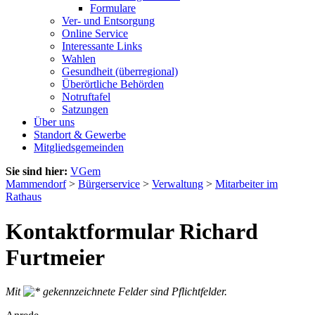
Formulare
Ver- und Entsorgung
Online Service
Interessante Links
Wahlen
Gesundheit (überregional)
Überörtliche Behörden
Notruftafel
Satzungen
Über uns
Standort & Gewerbe
Mitgliedsgemeinden
Sie sind hier:
VGem
Mammendorf
>
Bürgerservice
>
Verwaltung
>
Mitarbeiter im
Rathaus
Kontaktformular Richard
Furtmeier
Mit
gekennzeichnete Felder sind Pflichtfelder.