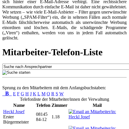
sich hinter einer E-Mail-Adresse verbirgt. Eine rechtssichere
Kommunikation durch einfache E-Mail ist daher nicht gewährleistet.
Wir setzen – wie viele E-Mail-Anbieter – Filter gegen unerwünschte
Werbung („SPAM-Filter“) ein, die in seltenen Fällen auch normale
E-Mails fälschlicherweise automatisch als unerwünschte Werbung
einordnen und löschen. E-Mails, die schädigende Programme
(„Viren“) enthalten, werden von uns in jedem Fall automatisch
gelöscht.
Mitarbeiter-Telefon-Liste
Sprung zu den Mitarbeitern mit dem Anfangsbuchstaben:
B
E
F
G
H
J
K
L
M
O
R
S
W
Telefonliste der Mitarbeiter/innen der Verwaltung
Name
Telefon
Zimmer
Mail
Heckl Josef
08145
Erster
1.18
84-12
Bürgermeister