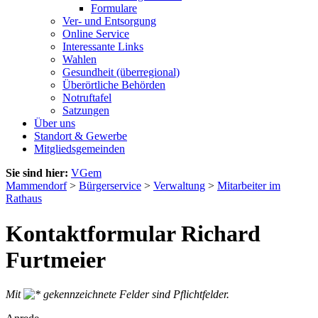
Formulare
Ver- und Entsorgung
Online Service
Interessante Links
Wahlen
Gesundheit (überregional)
Überörtliche Behörden
Notruftafel
Satzungen
Über uns
Standort & Gewerbe
Mitgliedsgemeinden
Sie sind hier:
VGem
Mammendorf
>
Bürgerservice
>
Verwaltung
>
Mitarbeiter im
Rathaus
Kontaktformular Richard
Furtmeier
Mit
gekennzeichnete Felder sind Pflichtfelder.