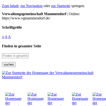
Zum Inhalt
,
zur Navigation
oder
zur Startseite
springen.
Verwaltungsgemeinschaft Mammendorf
| Online:
https://www.vgmammendorf.de/
Schriftgröße
A
A
A
Finden in gesamter Seite
suchen