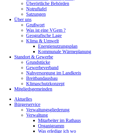
Überörtliche Behörden
Notruftafel
Satzungen
Über uns
Grußwort
Was ist eine VGem ?
Geografische Lage
Klima & Umwelt
Energienutzungsplan
Kommunale Wärmeplanung
Standort & Gewerbe
Grundstücke
Gewerbeverband
Nahversorgung im Landkreis
Breitbandausbau
Klimaschutzkonzept
Mitgliedsgemeinden
Aktuelles
Bürgerservice
Verwaltungsgliederung
Verwaltung
Mitarbeiter im Rathaus
Organigramm
Was erledige ich wo