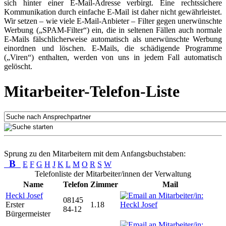
sich hinter einer E-Mail-Adresse verbirgt. Eine rechtssichere
Kommunikation durch einfache E-Mail ist daher nicht gewährleistet.
Wir setzen – wie viele E-Mail-Anbieter – Filter gegen unerwünschte
Werbung („SPAM-Filter“) ein, die in seltenen Fällen auch normale
E-Mails fälschlicherweise automatisch als unerwünschte Werbung
einordnen und löschen. E-Mails, die schädigende Programme
(„Viren“) enthalten, werden von uns in jedem Fall automatisch
gelöscht.
Mitarbeiter-Telefon-Liste
Sprung zu den Mitarbeitern mit dem Anfangsbuchstaben:
B
E
F
G
H
J
K
L
M
O
R
S
W
Telefonliste der Mitarbeiter/innen der Verwaltung
Name
Telefon
Zimmer
Mail
Heckl Josef
08145
Erster
1.18
84-12
Bürgermeister