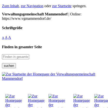
Zum Inhalt
,
zur Navigation
oder
zur Startseite
springen.
Verwaltungsgemeinschaft Mammendorf
| Online:
https://www.vgmammendorf.de/
Schriftgröße
A
A
A
Finden in gesamter Seite
suchen