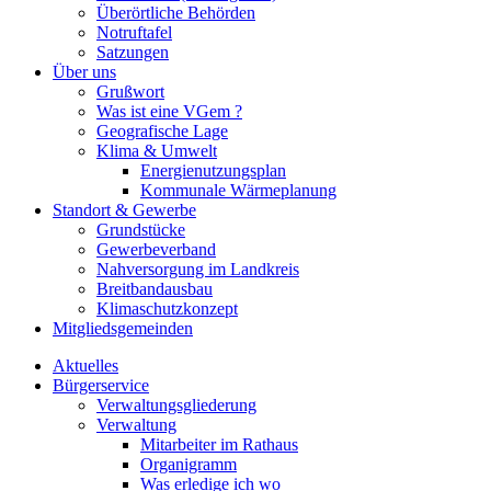
Überörtliche Behörden
Notruftafel
Satzungen
Über uns
Grußwort
Was ist eine VGem ?
Geografische Lage
Klima & Umwelt
Energienutzungsplan
Kommunale Wärmeplanung
Standort & Gewerbe
Grundstücke
Gewerbeverband
Nahversorgung im Landkreis
Breitbandausbau
Klimaschutzkonzept
Mitgliedsgemeinden
Aktuelles
Bürgerservice
Verwaltungsgliederung
Verwaltung
Mitarbeiter im Rathaus
Organigramm
Was erledige ich wo