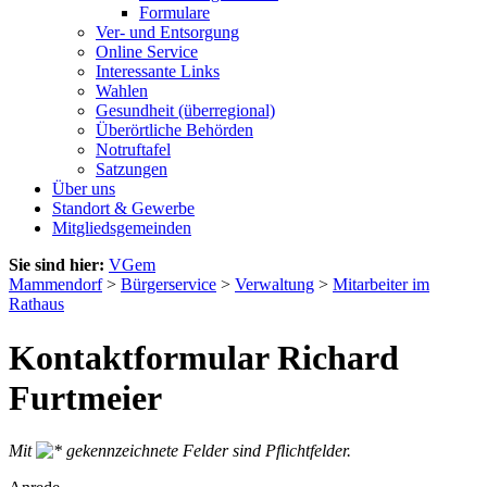
Formulare
Ver- und Entsorgung
Online Service
Interessante Links
Wahlen
Gesundheit (überregional)
Überörtliche Behörden
Notruftafel
Satzungen
Über uns
Standort & Gewerbe
Mitgliedsgemeinden
Sie sind hier:
VGem
Mammendorf
>
Bürgerservice
>
Verwaltung
>
Mitarbeiter im
Rathaus
Kontaktformular Richard
Furtmeier
Mit
gekennzeichnete Felder sind Pflichtfelder.