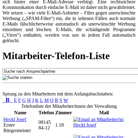
sich hinter einer E-Mail-Adresse verbirgt. Eine rechtssichere
Kommunikation durch einfache E-Mail ist daher nicht gewährleistet.
Wir setzen – wie viele E-Mail-Anbieter – Filter gegen unerwünschte
Werbung („SPAM-Filter“) ein, die in seltenen Fällen auch normale
E-Mails fälschlicherweise automatisch als unerwünschte Werbung
einordnen und löschen. E-Mails, die schädigende Programme
(„Viren“) enthalten, werden von uns in jedem Fall automatisch
gelöscht.
Mitarbeiter-Telefon-Liste
Sprung zu den Mitarbeitern mit dem Anfangsbuchstaben:
B
E
F
G
H
J
K
L
M
O
R
S
W
Telefonliste der Mitarbeiter/innen der Verwaltung
Name
Telefon
Zimmer
Mail
Heckl Josef
08145
Erster
1.18
84-12
Bürgermeister