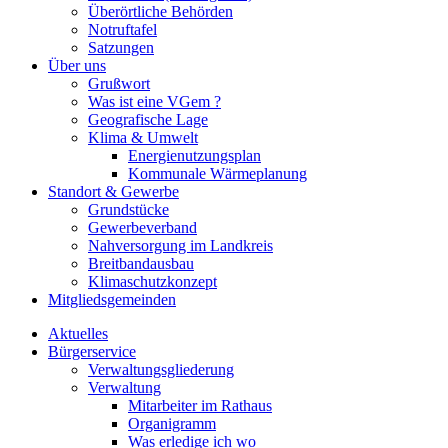
Überörtliche Behörden
Notruftafel
Satzungen
Über uns
Grußwort
Was ist eine VGem ?
Geografische Lage
Klima & Umwelt
Energienutzungsplan
Kommunale Wärmeplanung
Standort & Gewerbe
Grundstücke
Gewerbeverband
Nahversorgung im Landkreis
Breitbandausbau
Klimaschutzkonzept
Mitgliedsgemeinden
Aktuelles
Bürgerservice
Verwaltungsgliederung
Verwaltung
Mitarbeiter im Rathaus
Organigramm
Was erledige ich wo