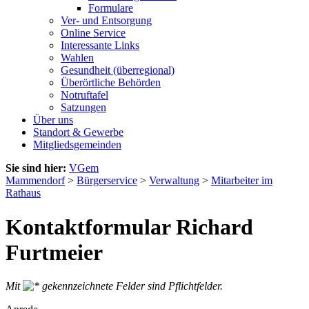
Formulare
Ver- und Entsorgung
Online Service
Interessante Links
Wahlen
Gesundheit (überregional)
Überörtliche Behörden
Notruftafel
Satzungen
Über uns
Standort & Gewerbe
Mitgliedsgemeinden
Sie sind hier:
VGem
Mammendorf
>
Bürgerservice
>
Verwaltung
>
Mitarbeiter im
Rathaus
Kontaktformular Richard
Furtmeier
Mit
gekennzeichnete Felder sind Pflichtfelder.