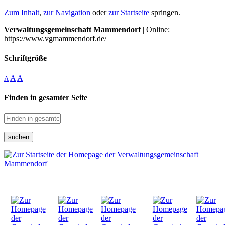
Zum Inhalt
,
zur Navigation
oder
zur Startseite
springen.
Verwaltungsgemeinschaft Mammendorf
| Online:
https://www.vgmammendorf.de/
Schriftgröße
A
A
A
Finden in gesamter Seite
suchen