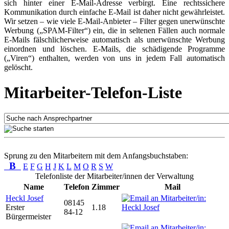
sich hinter einer E-Mail-Adresse verbirgt. Eine rechtssichere
Kommunikation durch einfache E-Mail ist daher nicht gewährleistet.
Wir setzen – wie viele E-Mail-Anbieter – Filter gegen unerwünschte
Werbung („SPAM-Filter“) ein, die in seltenen Fällen auch normale
E-Mails fälschlicherweise automatisch als unerwünschte Werbung
einordnen und löschen. E-Mails, die schädigende Programme
(„Viren“) enthalten, werden von uns in jedem Fall automatisch
gelöscht.
Mitarbeiter-Telefon-Liste
Sprung zu den Mitarbeitern mit dem Anfangsbuchstaben:
B
E
F
G
H
J
K
L
M
O
R
S
W
Telefonliste der Mitarbeiter/innen der Verwaltung
Name
Telefon
Zimmer
Mail
Heckl Josef
08145
Erster
1.18
84-12
Bürgermeister