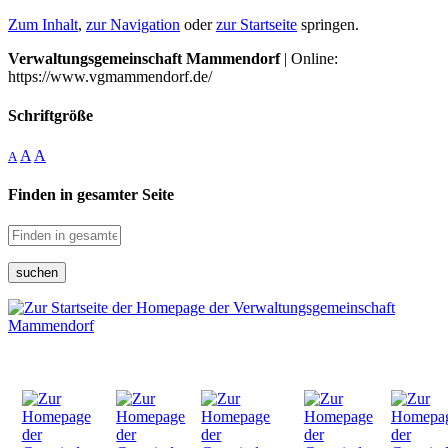
Zum Inhalt
,
zur Navigation
oder
zur Startseite
springen.
Verwaltungsgemeinschaft Mammendorf
| Online:
https://www.vgmammendorf.de/
Schriftgröße
A
A
A
Finden in gesamter Seite
suchen