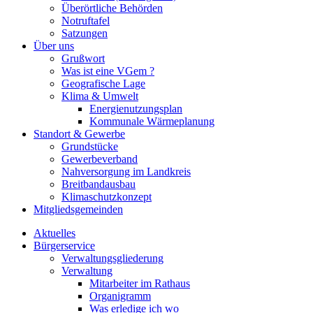
Überörtliche Behörden
Notruftafel
Satzungen
Über uns
Grußwort
Was ist eine VGem ?
Geografische Lage
Klima & Umwelt
Energienutzungsplan
Kommunale Wärmeplanung
Standort & Gewerbe
Grundstücke
Gewerbeverband
Nahversorgung im Landkreis
Breitbandausbau
Klimaschutzkonzept
Mitgliedsgemeinden
Aktuelles
Bürgerservice
Verwaltungsgliederung
Verwaltung
Mitarbeiter im Rathaus
Organigramm
Was erledige ich wo