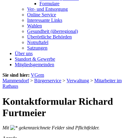
Formulare
Ver- und Entsorgung
Online Service
Interessante Links
Wahlen
Gesundheit (überregional)
Überörtliche Behörden
Notruftafel
Satzungen
Über uns
Standort & Gewerbe
Mitgliedsgemeinden
Sie sind hier:
VGem
Mammendorf
>
Bürgerservice
>
Verwaltung
>
Mitarbeiter im
Rathaus
Kontaktformular Richard
Furtmeier
Mit
gekennzeichnete Felder sind Pflichtfelder.