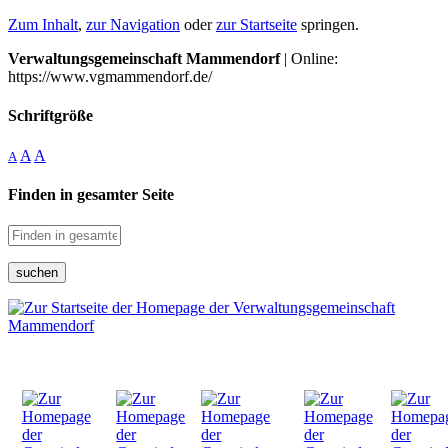
Zum Inhalt
,
zur Navigation
oder
zur Startseite
springen.
Verwaltungsgemeinschaft Mammendorf
| Online:
https://www.vgmammendorf.de/
Schriftgröße
A
A
A
Finden in gesamter Seite
suchen