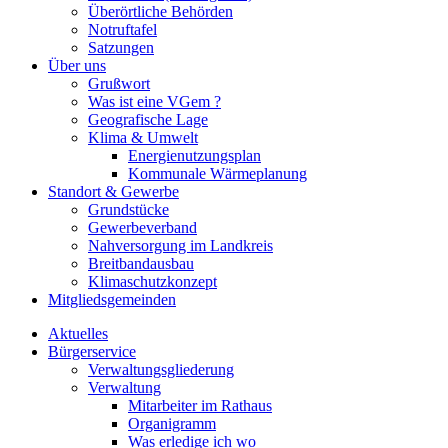
Überörtliche Behörden
Notruftafel
Satzungen
Über uns
Grußwort
Was ist eine VGem ?
Geografische Lage
Klima & Umwelt
Energienutzungsplan
Kommunale Wärmeplanung
Standort & Gewerbe
Grundstücke
Gewerbeverband
Nahversorgung im Landkreis
Breitbandausbau
Klimaschutzkonzept
Mitgliedsgemeinden
Aktuelles
Bürgerservice
Verwaltungsgliederung
Verwaltung
Mitarbeiter im Rathaus
Organigramm
Was erledige ich wo