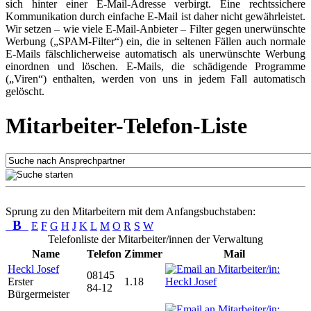
sich hinter einer E-Mail-Adresse verbirgt. Eine rechtssichere
Kommunikation durch einfache E-Mail ist daher nicht gewährleistet.
Wir setzen – wie viele E-Mail-Anbieter – Filter gegen unerwünschte
Werbung („SPAM-Filter“) ein, die in seltenen Fällen auch normale
E-Mails fälschlicherweise automatisch als unerwünschte Werbung
einordnen und löschen. E-Mails, die schädigende Programme
(„Viren“) enthalten, werden von uns in jedem Fall automatisch
gelöscht.
Mitarbeiter-Telefon-Liste
Sprung zu den Mitarbeitern mit dem Anfangsbuchstaben:
B
E
F
G
H
J
K
L
M
O
R
S
W
Telefonliste der Mitarbeiter/innen der Verwaltung
Name
Telefon
Zimmer
Mail
Heckl Josef
08145
Erster
1.18
84-12
Bürgermeister