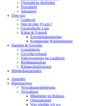
Überörtliche Behörden
Notruftafel
Satzungen
Über uns
Grußwort
Was ist eine VGem ?
Geografische Lage
Klima & Umwelt
Energienutzungsplan
Kommunale Wärmeplanung
Standort & Gewerbe
Grundstücke
Gewerbeverband
Nahversorgung im Landkreis
Breitbandausbau
Klimaschutzkonzept
Mitgliedsgemeinden
Aktuelles
Bürgerservice
Verwaltungsgliederung
Verwaltung
Mitarbeiter im Rathaus
Organigramm
Was erledige ich wo