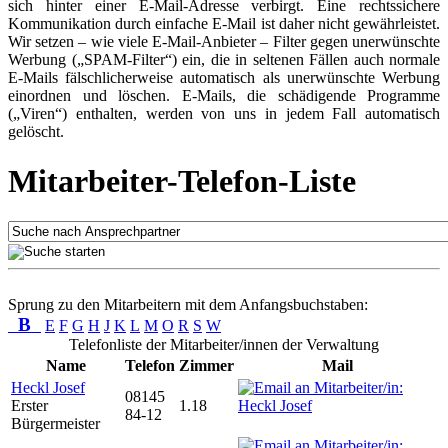
sich hinter einer E-Mail-Adresse verbirgt. Eine rechtssichere
Kommunikation durch einfache E-Mail ist daher nicht gewährleistet.
Wir setzen – wie viele E-Mail-Anbieter – Filter gegen unerwünschte
Werbung („SPAM-Filter“) ein, die in seltenen Fällen auch normale
E-Mails fälschlicherweise automatisch als unerwünschte Werbung
einordnen und löschen. E-Mails, die schädigende Programme
(„Viren“) enthalten, werden von uns in jedem Fall automatisch
gelöscht.
Mitarbeiter-Telefon-Liste
Sprung zu den Mitarbeitern mit dem Anfangsbuchstaben:
B
E
F
G
H
J
K
L
M
O
R
S
W
Telefonliste der Mitarbeiter/innen der Verwaltung
Name
Telefon
Zimmer
Mail
Heckl Josef
08145
Erster
1.18
84-12
Bürgermeister