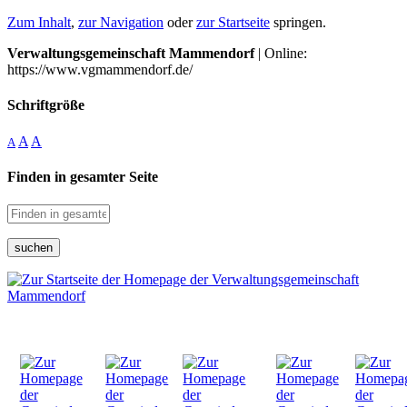
Zum Inhalt
,
zur Navigation
oder
zur Startseite
springen.
Verwaltungsgemeinschaft Mammendorf
| Online:
https://www.vgmammendorf.de/
Schriftgröße
A
A
A
Finden in gesamter Seite
suchen