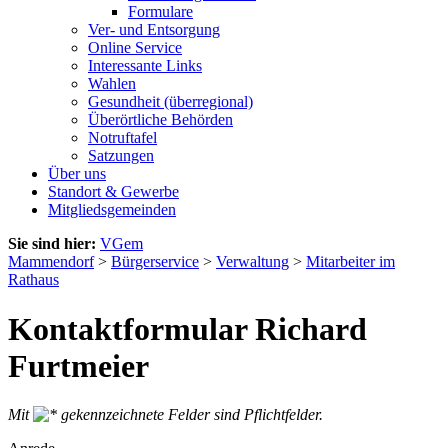
Formulare
Ver- und Entsorgung
Online Service
Interessante Links
Wahlen
Gesundheit (überregional)
Überörtliche Behörden
Notruftafel
Satzungen
Über uns
Standort & Gewerbe
Mitgliedsgemeinden
Sie sind hier:
VGem
Mammendorf
>
Bürgerservice
>
Verwaltung
>
Mitarbeiter im
Rathaus
Kontaktformular Richard
Furtmeier
Mit
gekennzeichnete Felder sind Pflichtfelder.