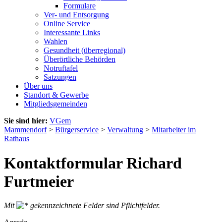
Formulare
Ver- und Entsorgung
Online Service
Interessante Links
Wahlen
Gesundheit (überregional)
Überörtliche Behörden
Notruftafel
Satzungen
Über uns
Standort & Gewerbe
Mitgliedsgemeinden
Sie sind hier:
VGem
Mammendorf
>
Bürgerservice
>
Verwaltung
>
Mitarbeiter im
Rathaus
Kontaktformular Richard
Furtmeier
Mit
gekennzeichnete Felder sind Pflichtfelder.