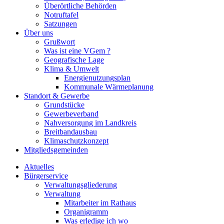
Überörtliche Behörden
Notruftafel
Satzungen
Über uns
Grußwort
Was ist eine VGem ?
Geografische Lage
Klima & Umwelt
Energienutzungsplan
Kommunale Wärmeplanung
Standort & Gewerbe
Grundstücke
Gewerbeverband
Nahversorgung im Landkreis
Breitbandausbau
Klimaschutzkonzept
Mitgliedsgemeinden
Aktuelles
Bürgerservice
Verwaltungsgliederung
Verwaltung
Mitarbeiter im Rathaus
Organigramm
Was erledige ich wo