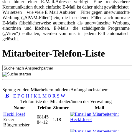
sich hinter einer E-Mail-Adresse verbirgt. Eine rechtssichere
Kommunikation durch einfache E-Mail ist daher nicht gewährleistet.
Wir setzen – wie viele E-Mail-Anbieter – Filter gegen unerwünschte
Werbung („SPAM-Filter“) ein, die in seltenen Fällen auch normale
E-Mails fälschlicherweise automatisch als unerwünschte Werbung
einordnen und löschen. E-Mails, die schädigende Programme
(„Viren“) enthalten, werden von uns in jedem Fall automatisch
gelöscht.
Mitarbeiter-Telefon-Liste
Sprung zu den Mitarbeitern mit dem Anfangsbuchstaben:
B
E
F
G
H
J
K
L
M
O
R
S
W
Telefonliste der Mitarbeiter/innen der Verwaltung
Name
Telefon
Zimmer
Mail
Heckl Josef
08145
Erster
1.18
84-12
Bürgermeister