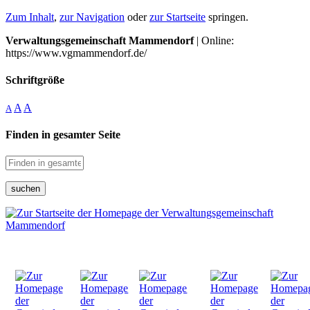
Zum Inhalt
,
zur Navigation
oder
zur Startseite
springen.
Verwaltungsgemeinschaft Mammendorf
| Online:
https://www.vgmammendorf.de/
Schriftgröße
A
A
A
Finden in gesamter Seite
suchen