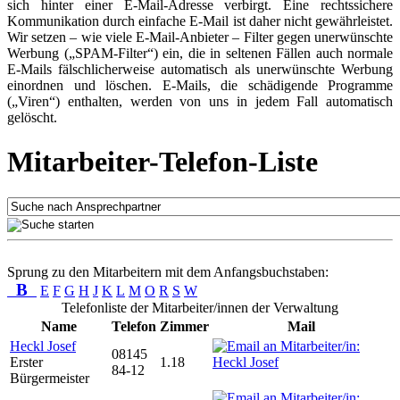
sich hinter einer E-Mail-Adresse verbirgt. Eine rechtssichere
Kommunikation durch einfache E-Mail ist daher nicht gewährleistet.
Wir setzen – wie viele E-Mail-Anbieter – Filter gegen unerwünschte
Werbung („SPAM-Filter“) ein, die in seltenen Fällen auch normale
E-Mails fälschlicherweise automatisch als unerwünschte Werbung
einordnen und löschen. E-Mails, die schädigende Programme
(„Viren“) enthalten, werden von uns in jedem Fall automatisch
gelöscht.
Mitarbeiter-Telefon-Liste
Sprung zu den Mitarbeitern mit dem Anfangsbuchstaben:
B
E
F
G
H
J
K
L
M
O
R
S
W
Telefonliste der Mitarbeiter/innen der Verwaltung
Name
Telefon
Zimmer
Mail
Heckl Josef
08145
Erster
1.18
84-12
Bürgermeister