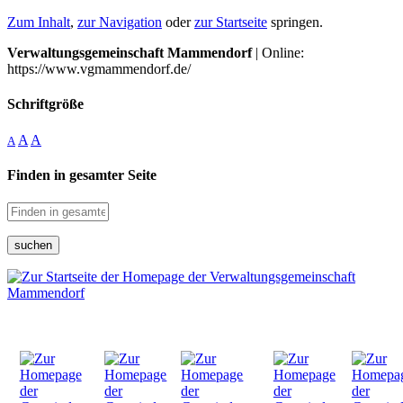
Zum Inhalt
,
zur Navigation
oder
zur Startseite
springen.
Verwaltungsgemeinschaft Mammendorf
| Online:
https://www.vgmammendorf.de/
Schriftgröße
A
A
A
Finden in gesamter Seite
suchen