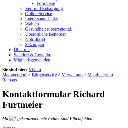
Formulare
Ver- und Entsorgung
Online Service
Interessante Links
Wahlen
Gesundheit (überregional)
Überörtliche Behörden
Notruftafel
Satzungen
Über uns
Standort & Gewerbe
Mitgliedsgemeinden
Sie sind hier:
VGem
Mammendorf
>
Bürgerservice
>
Verwaltung
>
Mitarbeiter im
Rathaus
Kontaktformular Richard
Furtmeier
Mit
gekennzeichnete Felder sind Pflichtfelder.