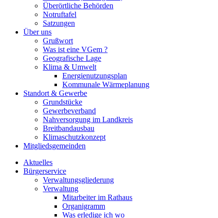
Überörtliche Behörden
Notruftafel
Satzungen
Über uns
Grußwort
Was ist eine VGem ?
Geografische Lage
Klima & Umwelt
Energienutzungsplan
Kommunale Wärmeplanung
Standort & Gewerbe
Grundstücke
Gewerbeverband
Nahversorgung im Landkreis
Breitbandausbau
Klimaschutzkonzept
Mitgliedsgemeinden
Aktuelles
Bürgerservice
Verwaltungsgliederung
Verwaltung
Mitarbeiter im Rathaus
Organigramm
Was erledige ich wo