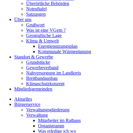
Überörtliche Behörden
Notruftafel
Satzungen
Über uns
Grußwort
Was ist eine VGem ?
Geografische Lage
Klima & Umwelt
Energienutzungsplan
Kommunale Wärmeplanung
Standort & Gewerbe
Grundstücke
Gewerbeverband
Nahversorgung im Landkreis
Breitbandausbau
Klimaschutzkonzept
Mitgliedsgemeinden
Aktuelles
Bürgerservice
Verwaltungsgliederung
Verwaltung
Mitarbeiter im Rathaus
Organigramm
Was erledige ich wo