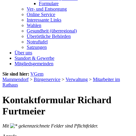
Formulare
Ver- und Entsorgung
Online Service
Interessante Links
Wahlen
Gesundheit (überregional)
Überörtliche Behörden
Notruftafel
Satzungen
Über uns
Standort & Gewerbe
Mitgliedsgemeinden
Sie sind hier:
VGem
Mammendorf
>
Bürgerservice
>
Verwaltung
>
Mitarbeiter im
Rathaus
Kontaktformular Richard
Furtmeier
Mit
gekennzeichnete Felder sind Pflichtfelder.