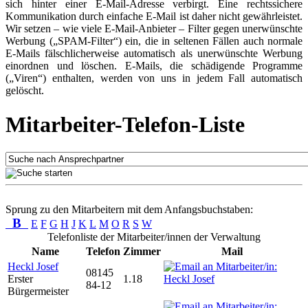
sich hinter einer E-Mail-Adresse verbirgt. Eine rechtssichere
Kommunikation durch einfache E-Mail ist daher nicht gewährleistet.
Wir setzen – wie viele E-Mail-Anbieter – Filter gegen unerwünschte
Werbung („SPAM-Filter“) ein, die in seltenen Fällen auch normale
E-Mails fälschlicherweise automatisch als unerwünschte Werbung
einordnen und löschen. E-Mails, die schädigende Programme
(„Viren“) enthalten, werden von uns in jedem Fall automatisch
gelöscht.
Mitarbeiter-Telefon-Liste
Sprung zu den Mitarbeitern mit dem Anfangsbuchstaben:
B
E
F
G
H
J
K
L
M
O
R
S
W
Telefonliste der Mitarbeiter/innen der Verwaltung
Name
Telefon
Zimmer
Mail
Heckl Josef
08145
Erster
1.18
84-12
Bürgermeister