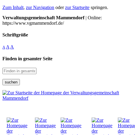
Zum Inhalt
,
zur Navigation
oder
zur Startseite
springen.
Verwaltungsgemeinschaft Mammendorf
| Online:
https://www.vgmammendorf.de/
Schriftgröße
A
A
A
Finden in gesamter Seite
suchen