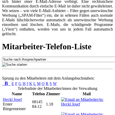
sich hinter einer E-Mail-Adresse verbirgt. Eine rechtssichere
Kommunikation durch einfache E-Mail ist daher nicht gewährleistet.
Wir setzen – wie viele E-Mail-Anbieter – Filter gegen unerwünschte
Werbung („SPAM-Filter“) ein, die in seltenen Fällen auch normale
E-Mails fälschlicherweise automatisch als unerwünschte Werbung
einordnen und löschen. E-Mails, die schädigende Programme
(„Viren“) enthalten, werden von uns in jedem Fall automatisch
gelöscht.
Mitarbeiter-Telefon-Liste
Sprung zu den Mitarbeitern mit dem Anfangsbuchstaben:
B
E
F
G
H
J
K
L
M
O
R
S
W
Telefonliste der Mitarbeiter/innen der Verwaltung
Name
Telefon
Zimmer
Mail
Heckl Josef
08145
Erster
1.18
84-12
Bürgermeister