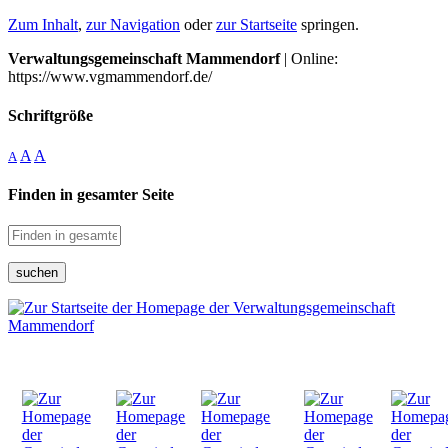
Zum Inhalt
,
zur Navigation
oder
zur Startseite
springen.
Verwaltungsgemeinschaft Mammendorf
| Online:
https://www.vgmammendorf.de/
Schriftgröße
A
A
A
Finden in gesamter Seite
suchen