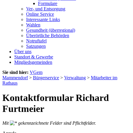
Formulare
Ver- und Entsorgung
Online Service
Interessante Links
Wahlen
Gesundheit (überregional)
Überörtliche Behörden
Notruftafel
Satzungen
Über uns
Standort & Gewerbe
Mitgliedsgemeinden
Sie sind hier:
VGem
Mammendorf
>
Bürgerservice
>
Verwaltung
>
Mitarbeiter im
Rathaus
Kontaktformular Richard
Furtmeier
Mit
gekennzeichnete Felder sind Pflichtfelder.