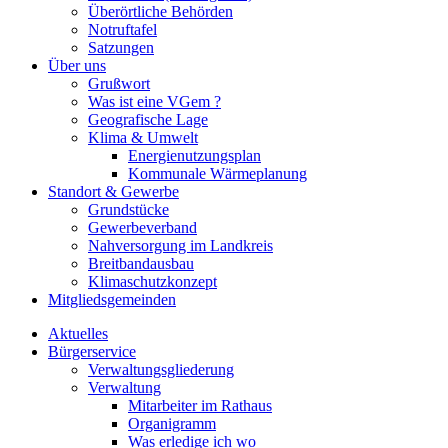
Überörtliche Behörden
Notruftafel
Satzungen
Über uns
Grußwort
Was ist eine VGem ?
Geografische Lage
Klima & Umwelt
Energienutzungsplan
Kommunale Wärmeplanung
Standort & Gewerbe
Grundstücke
Gewerbeverband
Nahversorgung im Landkreis
Breitbandausbau
Klimaschutzkonzept
Mitgliedsgemeinden
Aktuelles
Bürgerservice
Verwaltungsgliederung
Verwaltung
Mitarbeiter im Rathaus
Organigramm
Was erledige ich wo