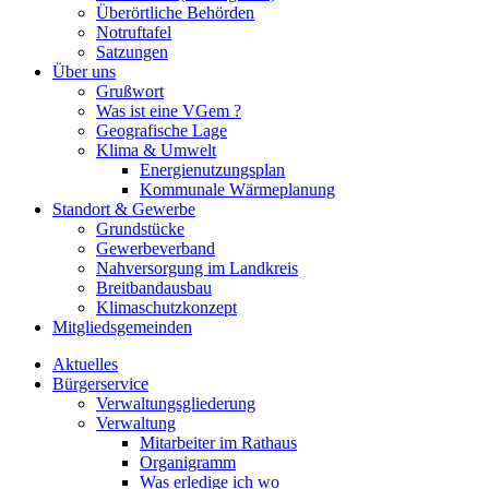
Überörtliche Behörden
Notruftafel
Satzungen
Über uns
Grußwort
Was ist eine VGem ?
Geografische Lage
Klima & Umwelt
Energienutzungsplan
Kommunale Wärmeplanung
Standort & Gewerbe
Grundstücke
Gewerbeverband
Nahversorgung im Landkreis
Breitbandausbau
Klimaschutzkonzept
Mitgliedsgemeinden
Aktuelles
Bürgerservice
Verwaltungsgliederung
Verwaltung
Mitarbeiter im Rathaus
Organigramm
Was erledige ich wo