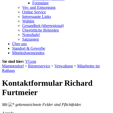
Formulare
Ver- und Entsorgung
Online Service
Interessante Links
Wahlen
Gesundheit (überregional)
Überörtliche Behörden
Notruftafel
Satzungen
Über uns
Standort & Gewerbe
Mitgliedsgemeinden
Sie sind hier:
VGem
Mammendorf
>
Bürgerservice
>
Verwaltung
>
Mitarbeiter im
Rathaus
Kontaktformular Richard
Furtmeier
Mit
gekennzeichnete Felder sind Pflichtfelder.