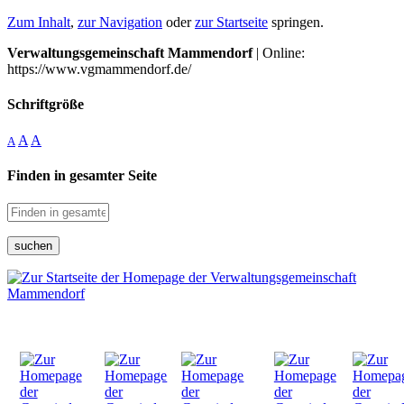
Zum Inhalt
,
zur Navigation
oder
zur Startseite
springen.
Verwaltungsgemeinschaft Mammendorf
| Online:
https://www.vgmammendorf.de/
Schriftgröße
A
A
A
Finden in gesamter Seite
suchen