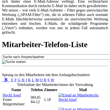
sich hinter einer E-Mail-Adresse verbirgt. Eine rechtssichere
Kommunikation durch einfache E-Mail ist daher nicht gewährleistet.
Wir setzen – wie viele E-Mail-Anbieter – Filter gegen unerwünschte
Werbung („SPAM-Filter“) ein, die in seltenen Fällen auch normale
E-Mails fälschlicherweise automatisch als unerwünschte Werbung
einordnen und löschen. E-Mails, die schädigende Programme
(„Viren“) enthalten, werden von uns in jedem Fall automatisch
gelöscht.
Mitarbeiter-Telefon-Liste
Sprung zu den Mitarbeitern mit dem Anfangsbuchstaben:
B
E
F
G
H
J
K
L
M
O
R
S
W
Telefonliste der Mitarbeiter/innen der Verwaltung
Name
Telefon
Zimmer
Mail
Heckl Josef
08145
Erster
1.18
84-12
Bürgermeister