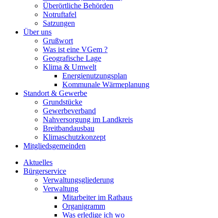
Überörtliche Behörden
Notruftafel
Satzungen
Über uns
Grußwort
Was ist eine VGem ?
Geografische Lage
Klima & Umwelt
Energienutzungsplan
Kommunale Wärmeplanung
Standort & Gewerbe
Grundstücke
Gewerbeverband
Nahversorgung im Landkreis
Breitbandausbau
Klimaschutzkonzept
Mitgliedsgemeinden
Aktuelles
Bürgerservice
Verwaltungsgliederung
Verwaltung
Mitarbeiter im Rathaus
Organigramm
Was erledige ich wo