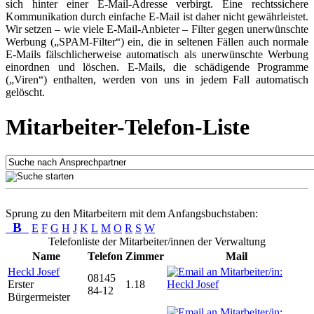
sich hinter einer E-Mail-Adresse verbirgt. Eine rechtssichere
Kommunikation durch einfache E-Mail ist daher nicht gewährleistet.
Wir setzen – wie viele E-Mail-Anbieter – Filter gegen unerwünschte
Werbung („SPAM-Filter“) ein, die in seltenen Fällen auch normale
E-Mails fälschlicherweise automatisch als unerwünschte Werbung
einordnen und löschen. E-Mails, die schädigende Programme
(„Viren“) enthalten, werden von uns in jedem Fall automatisch
gelöscht.
Mitarbeiter-Telefon-Liste
Sprung zu den Mitarbeitern mit dem Anfangsbuchstaben:
B
E
F
G
H
J
K
L
M
O
R
S
W
Telefonliste der Mitarbeiter/innen der Verwaltung
Name
Telefon
Zimmer
Mail
Heckl Josef
08145
Erster
1.18
84-12
Bürgermeister