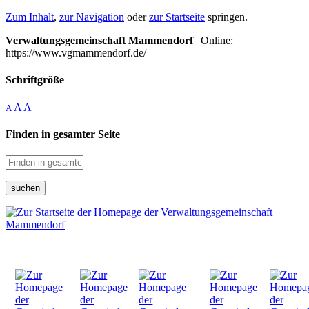
Zum Inhalt
,
zur Navigation
oder
zur Startseite
springen.
Verwaltungsgemeinschaft Mammendorf
| Online:
https://www.vgmammendorf.de/
Schriftgröße
A
A
A
Finden in gesamter Seite
suchen