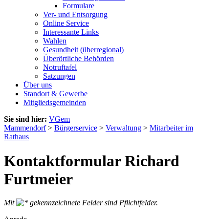
Formulare
Ver- und Entsorgung
Online Service
Interessante Links
Wahlen
Gesundheit (überregional)
Überörtliche Behörden
Notruftafel
Satzungen
Über uns
Standort & Gewerbe
Mitgliedsgemeinden
Sie sind hier:
VGem
Mammendorf
>
Bürgerservice
>
Verwaltung
>
Mitarbeiter im
Rathaus
Kontaktformular Richard
Furtmeier
Mit
gekennzeichnete Felder sind Pflichtfelder.