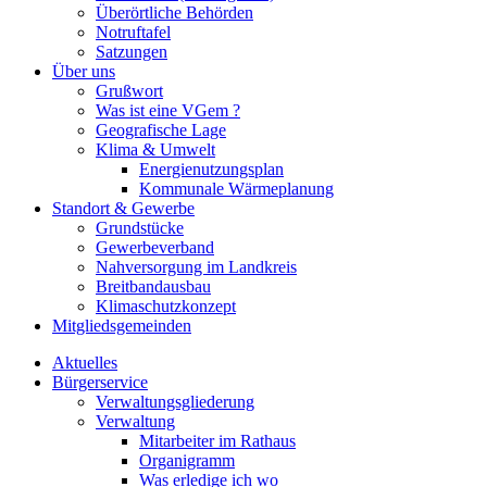
Überörtliche Behörden
Notruftafel
Satzungen
Über uns
Grußwort
Was ist eine VGem ?
Geografische Lage
Klima & Umwelt
Energienutzungsplan
Kommunale Wärmeplanung
Standort & Gewerbe
Grundstücke
Gewerbeverband
Nahversorgung im Landkreis
Breitbandausbau
Klimaschutzkonzept
Mitgliedsgemeinden
Aktuelles
Bürgerservice
Verwaltungsgliederung
Verwaltung
Mitarbeiter im Rathaus
Organigramm
Was erledige ich wo