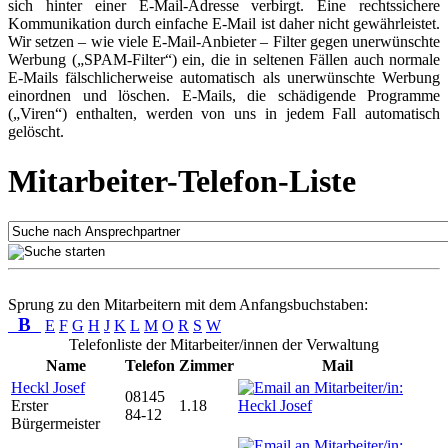
sich hinter einer E-Mail-Adresse verbirgt. Eine rechtssichere
Kommunikation durch einfache E-Mail ist daher nicht gewährleistet.
Wir setzen – wie viele E-Mail-Anbieter – Filter gegen unerwünschte
Werbung („SPAM-Filter“) ein, die in seltenen Fällen auch normale
E-Mails fälschlicherweise automatisch als unerwünschte Werbung
einordnen und löschen. E-Mails, die schädigende Programme
(„Viren“) enthalten, werden von uns in jedem Fall automatisch
gelöscht.
Mitarbeiter-Telefon-Liste
Sprung zu den Mitarbeitern mit dem Anfangsbuchstaben:
B
E
F
G
H
J
K
L
M
O
R
S
W
Telefonliste der Mitarbeiter/innen der Verwaltung
Name
Telefon
Zimmer
Mail
Heckl Josef
08145
Erster
1.18
84-12
Bürgermeister