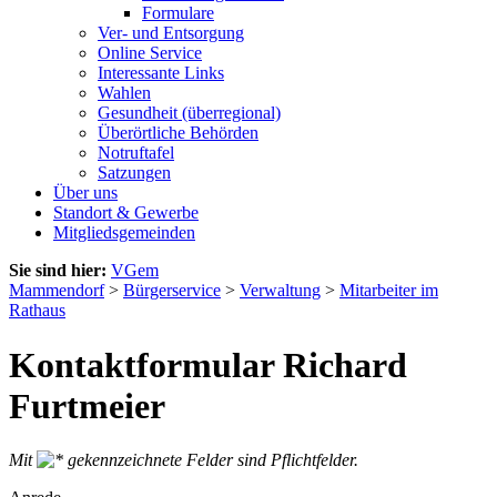
Formulare
Ver- und Entsorgung
Online Service
Interessante Links
Wahlen
Gesundheit (überregional)
Überörtliche Behörden
Notruftafel
Satzungen
Über uns
Standort & Gewerbe
Mitgliedsgemeinden
Sie sind hier:
VGem
Mammendorf
>
Bürgerservice
>
Verwaltung
>
Mitarbeiter im
Rathaus
Kontaktformular Richard
Furtmeier
Mit
gekennzeichnete Felder sind Pflichtfelder.