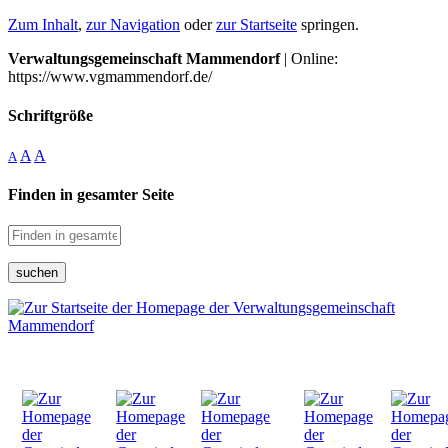
Zum Inhalt
,
zur Navigation
oder
zur Startseite
springen.
Verwaltungsgemeinschaft Mammendorf
| Online:
https://www.vgmammendorf.de/
Schriftgröße
A
A
A
Finden in gesamter Seite
suchen