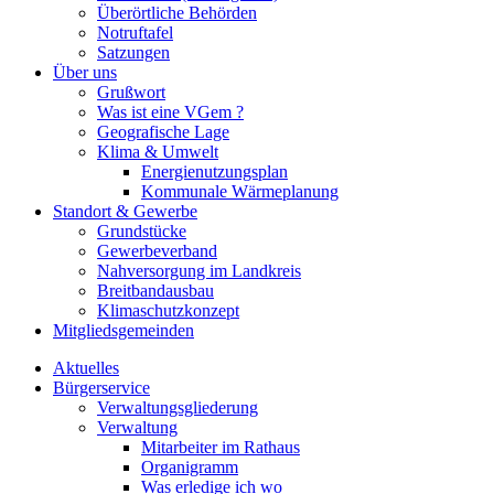
Überörtliche Behörden
Notruftafel
Satzungen
Über uns
Grußwort
Was ist eine VGem ?
Geografische Lage
Klima & Umwelt
Energienutzungsplan
Kommunale Wärmeplanung
Standort & Gewerbe
Grundstücke
Gewerbeverband
Nahversorgung im Landkreis
Breitbandausbau
Klimaschutzkonzept
Mitgliedsgemeinden
Aktuelles
Bürgerservice
Verwaltungsgliederung
Verwaltung
Mitarbeiter im Rathaus
Organigramm
Was erledige ich wo