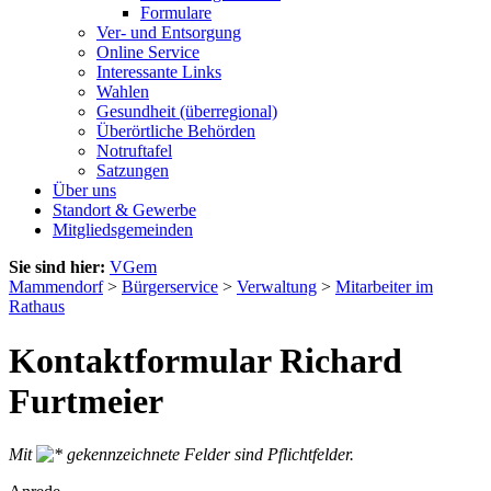
Formulare
Ver- und Entsorgung
Online Service
Interessante Links
Wahlen
Gesundheit (überregional)
Überörtliche Behörden
Notruftafel
Satzungen
Über uns
Standort & Gewerbe
Mitgliedsgemeinden
Sie sind hier:
VGem
Mammendorf
>
Bürgerservice
>
Verwaltung
>
Mitarbeiter im
Rathaus
Kontaktformular Richard
Furtmeier
Mit
gekennzeichnete Felder sind Pflichtfelder.