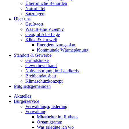
Überörtliche Behörden
Notruftafel
Satzungen
Über uns
Grußwort
Was ist eine VGem ?
Geografische Lage
Klima & Umwelt
Energienutzungsplan
Kommunale Wärmeplanung
Standort & Gewerbe
Grundstücke
Gewerbeverband
Nahversorgung im Landkreis
Breitbandausbau
Klimaschutzkonzept
Mitgliedsgemeinden
Aktuelles
Bürgerservice
Verwaltungsgliederung
Verwaltung
Mitarbeiter im Rathaus
Organigramm
Was erledige ich wo