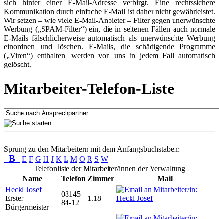
sich hinter einer E-Mail-Adresse verbirgt. Eine rechtssichere
Kommunikation durch einfache E-Mail ist daher nicht gewährleistet.
Wir setzen – wie viele E-Mail-Anbieter – Filter gegen unerwünschte
Werbung („SPAM-Filter“) ein, die in seltenen Fällen auch normale
E-Mails fälschlicherweise automatisch als unerwünschte Werbung
einordnen und löschen. E-Mails, die schädigende Programme
(„Viren“) enthalten, werden von uns in jedem Fall automatisch
gelöscht.
Mitarbeiter-Telefon-Liste
Sprung zu den Mitarbeitern mit dem Anfangsbuchstaben:
B
E
F
G
H
J
K
L
M
O
R
S
W
Telefonliste der Mitarbeiter/innen der Verwaltung
Name
Telefon
Zimmer
Mail
Heckl Josef
08145
Erster
1.18
84-12
Bürgermeister