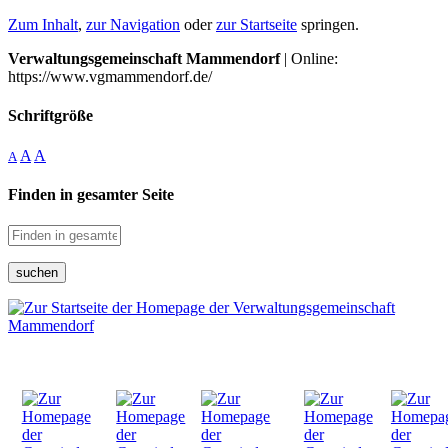
Zum Inhalt
,
zur Navigation
oder
zur Startseite
springen.
Verwaltungsgemeinschaft Mammendorf
| Online:
https://www.vgmammendorf.de/
Schriftgröße
A
A
A
Finden in gesamter Seite
suchen