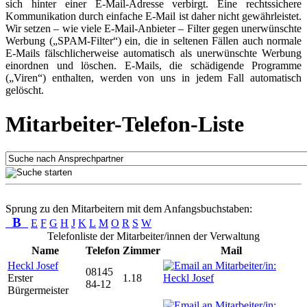
sich hinter einer E-Mail-Adresse verbirgt. Eine rechtssichere
Kommunikation durch einfache E-Mail ist daher nicht gewährleistet.
Wir setzen – wie viele E-Mail-Anbieter – Filter gegen unerwünschte
Werbung („SPAM-Filter“) ein, die in seltenen Fällen auch normale
E-Mails fälschlicherweise automatisch als unerwünschte Werbung
einordnen und löschen. E-Mails, die schädigende Programme
(„Viren“) enthalten, werden von uns in jedem Fall automatisch
gelöscht.
Mitarbeiter-Telefon-Liste
Sprung zu den Mitarbeitern mit dem Anfangsbuchstaben:
B
E
F
G
H
J
K
L
M
O
R
S
W
Telefonliste der Mitarbeiter/innen der Verwaltung
Name
Telefon
Zimmer
Mail
Heckl Josef
08145
Erster
1.18
84-12
Bürgermeister