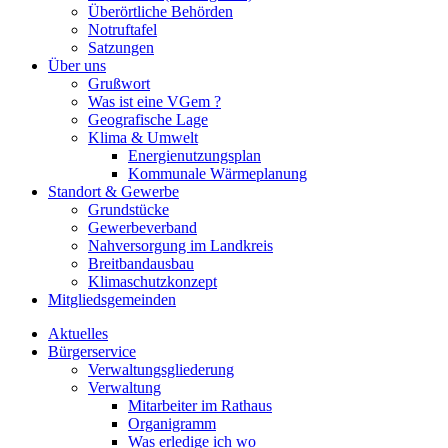
Überörtliche Behörden
Notruftafel
Satzungen
Über uns
Grußwort
Was ist eine VGem ?
Geografische Lage
Klima & Umwelt
Energienutzungsplan
Kommunale Wärmeplanung
Standort & Gewerbe
Grundstücke
Gewerbeverband
Nahversorgung im Landkreis
Breitbandausbau
Klimaschutzkonzept
Mitgliedsgemeinden
Aktuelles
Bürgerservice
Verwaltungsgliederung
Verwaltung
Mitarbeiter im Rathaus
Organigramm
Was erledige ich wo