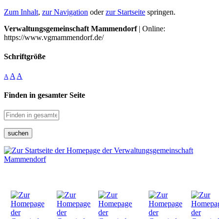
Zum Inhalt
,
zur Navigation
oder
zur Startseite
springen.
Verwaltungsgemeinschaft Mammendorf
| Online:
https://www.vgmammendorf.de/
Schriftgröße
A
A
A
Finden in gesamter Seite
suchen