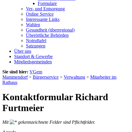
Formulare
Ver- und Entsorgung
Online Service
Interessante Links
Wahlen
Gesundheit (überregional)
Überörtliche Behörden
Notruftafel
Satzungen
Über uns
Standort & Gewerbe
Mitgliedsgemeinden
Sie sind hier:
VGem
Mammendorf
>
Bürgerservice
>
Verwaltung
>
Mitarbeiter im
Rathaus
Kontaktformular Richard
Furtmeier
Mit
gekennzeichnete Felder sind Pflichtfelder.