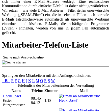
sich hinter einer E-Mail-Adresse verbirgt. Eine rechtssichere
Kommunikation durch einfache E-Mail ist daher nicht gewährleistet.
Wir setzen – wie viele E-Mail-Anbieter – Filter gegen unerwünschte
Werbung („SPAM-Filter“) ein, die in seltenen Fällen auch normale
E-Mails fälschlicherweise automatisch als unerwünschte Werbung
einordnen und löschen. E-Mails, die schädigende Programme
(„Viren“) enthalten, werden von uns in jedem Fall automatisch
gelöscht.
Mitarbeiter-Telefon-Liste
Sprung zu den Mitarbeitern mit dem Anfangsbuchstaben:
B
E
F
G
H
J
K
L
M
O
R
S
W
Telefonliste der Mitarbeiter/innen der Verwaltung
Name
Telefon
Zimmer
Mail
Heckl Josef
08145
Erster
1.18
84-12
Bürgermeister