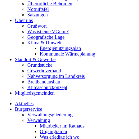
Überörtliche Behörden
Notruftafel
Satzungen
Über uns
Grußwort
Was ist eine VGem ?
Geografische Lage
Klima & Umwelt
Energienutzungsplan
Kommunale Wärmeplanung
Standort & Gewerbe
Grundstücke
Gewerbeverband
Nahversorgung im Landkreis
Breitbandausbau
Klimaschutzkonzept
Mitgliedsgemeinden
Aktuelles
Bürgerservice
Verwaltungsgliederung
Verwaltung
Mitarbeiter im Rathaus
Organigramm
Was erledige ich wo