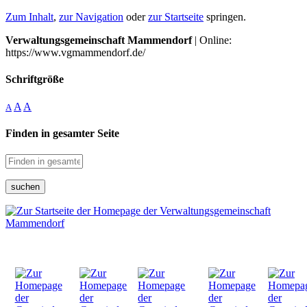
Zum Inhalt
,
zur Navigation
oder
zur Startseite
springen.
Verwaltungsgemeinschaft Mammendorf
| Online:
https://www.vgmammendorf.de/
Schriftgröße
A
A
A
Finden in gesamter Seite
suchen