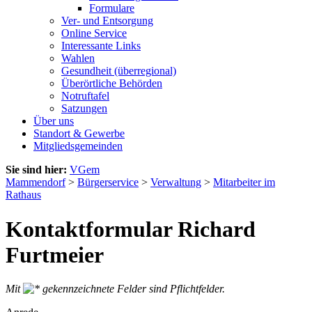
Formulare
Ver- und Entsorgung
Online Service
Interessante Links
Wahlen
Gesundheit (überregional)
Überörtliche Behörden
Notruftafel
Satzungen
Über uns
Standort & Gewerbe
Mitgliedsgemeinden
Sie sind hier:
VGem
Mammendorf
>
Bürgerservice
>
Verwaltung
>
Mitarbeiter im
Rathaus
Kontaktformular Richard
Furtmeier
Mit
gekennzeichnete Felder sind Pflichtfelder.