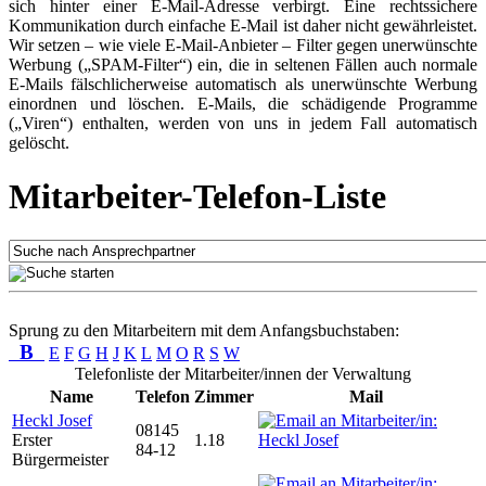
sich hinter einer E-Mail-Adresse verbirgt. Eine rechtssichere
Kommunikation durch einfache E-Mail ist daher nicht gewährleistet.
Wir setzen – wie viele E-Mail-Anbieter – Filter gegen unerwünschte
Werbung („SPAM-Filter“) ein, die in seltenen Fällen auch normale
E-Mails fälschlicherweise automatisch als unerwünschte Werbung
einordnen und löschen. E-Mails, die schädigende Programme
(„Viren“) enthalten, werden von uns in jedem Fall automatisch
gelöscht.
Mitarbeiter-Telefon-Liste
Sprung zu den Mitarbeitern mit dem Anfangsbuchstaben:
B
E
F
G
H
J
K
L
M
O
R
S
W
Telefonliste der Mitarbeiter/innen der Verwaltung
Name
Telefon
Zimmer
Mail
Heckl Josef
08145
Erster
1.18
84-12
Bürgermeister