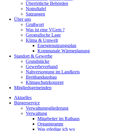
Überörtliche Behörden
Notruftafel
Satzungen
Über uns
Grußwort
Was ist eine VGem ?
Geografische Lage
Klima & Umwelt
Energienutzungsplan
Kommunale Wärmeplanung
Standort & Gewerbe
Grundstücke
Gewerbeverband
Nahversorgung im Landkreis
Breitbandausbau
Klimaschutzkonzept
Mitgliedsgemeinden
Aktuelles
Bürgerservice
Verwaltungsgliederung
Verwaltung
Mitarbeiter im Rathaus
Organigramm
Was erledige ich wo