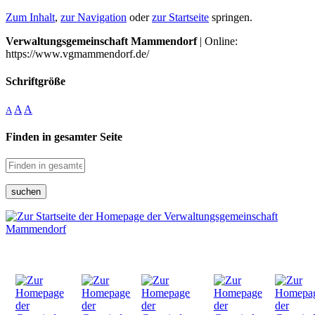
Zum Inhalt
,
zur Navigation
oder
zur Startseite
springen.
Verwaltungsgemeinschaft Mammendorf
| Online:
https://www.vgmammendorf.de/
Schriftgröße
A
A
A
Finden in gesamter Seite
suchen