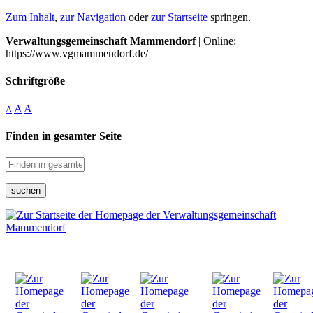
Zum Inhalt
,
zur Navigation
oder
zur Startseite
springen.
Verwaltungsgemeinschaft Mammendorf
| Online:
https://www.vgmammendorf.de/
Schriftgröße
A
A
A
Finden in gesamter Seite
suchen