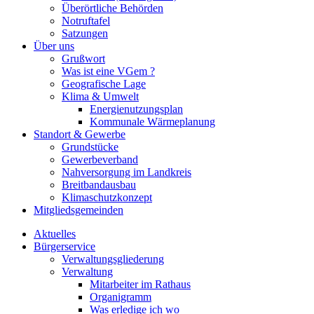
Überörtliche Behörden
Notruftafel
Satzungen
Über uns
Grußwort
Was ist eine VGem ?
Geografische Lage
Klima & Umwelt
Energienutzungsplan
Kommunale Wärmeplanung
Standort & Gewerbe
Grundstücke
Gewerbeverband
Nahversorgung im Landkreis
Breitbandausbau
Klimaschutzkonzept
Mitgliedsgemeinden
Aktuelles
Bürgerservice
Verwaltungsgliederung
Verwaltung
Mitarbeiter im Rathaus
Organigramm
Was erledige ich wo