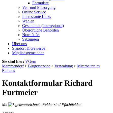
Formulare
Ver- und Entsorgung
Online Service
Interessante Links
Wahlen
Gesundheit (überregional)
Überörtliche Behörden
Notruftafel
Satzungen
Über uns
Standort & Gewerbe
Mitgliedsgemeinden
Sie sind hier:
VGem
Mammendorf
>
Bürgerservice
>
Verwaltung
>
Mitarbeiter im
Rathaus
Kontaktformular Richard
Furtmeier
Mit
gekennzeichnete Felder sind Pflichtfelder.