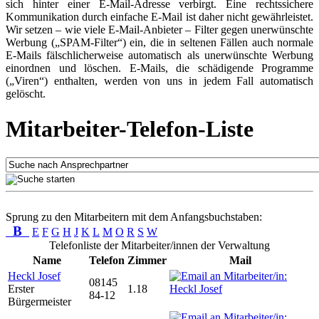
sich hinter einer E-Mail-Adresse verbirgt. Eine rechtssichere
Kommunikation durch einfache E-Mail ist daher nicht gewährleistet.
Wir setzen – wie viele E-Mail-Anbieter – Filter gegen unerwünschte
Werbung („SPAM-Filter“) ein, die in seltenen Fällen auch normale
E-Mails fälschlicherweise automatisch als unerwünschte Werbung
einordnen und löschen. E-Mails, die schädigende Programme
(„Viren“) enthalten, werden von uns in jedem Fall automatisch
gelöscht.
Mitarbeiter-Telefon-Liste
Sprung zu den Mitarbeitern mit dem Anfangsbuchstaben:
B
E
F
G
H
J
K
L
M
O
R
S
W
Telefonliste der Mitarbeiter/innen der Verwaltung
Name
Telefon
Zimmer
Mail
Heckl Josef
08145
Erster
1.18
84-12
Bürgermeister