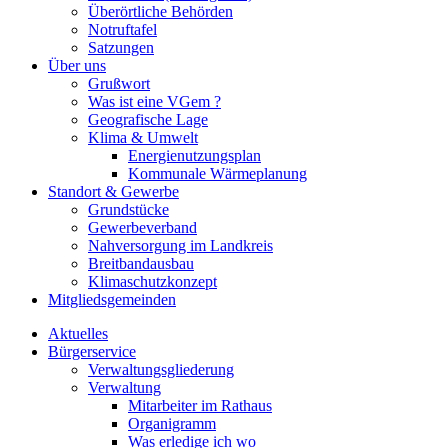
Überörtliche Behörden
Notruftafel
Satzungen
Über uns
Grußwort
Was ist eine VGem ?
Geografische Lage
Klima & Umwelt
Energienutzungsplan
Kommunale Wärmeplanung
Standort & Gewerbe
Grundstücke
Gewerbeverband
Nahversorgung im Landkreis
Breitbandausbau
Klimaschutzkonzept
Mitgliedsgemeinden
Aktuelles
Bürgerservice
Verwaltungsgliederung
Verwaltung
Mitarbeiter im Rathaus
Organigramm
Was erledige ich wo