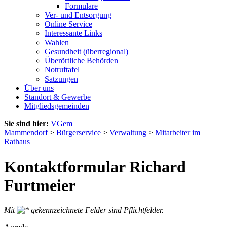
Formulare
Ver- und Entsorgung
Online Service
Interessante Links
Wahlen
Gesundheit (überregional)
Überörtliche Behörden
Notruftafel
Satzungen
Über uns
Standort & Gewerbe
Mitgliedsgemeinden
Sie sind hier:
VGem
Mammendorf
>
Bürgerservice
>
Verwaltung
>
Mitarbeiter im
Rathaus
Kontaktformular Richard
Furtmeier
Mit
gekennzeichnete Felder sind Pflichtfelder.