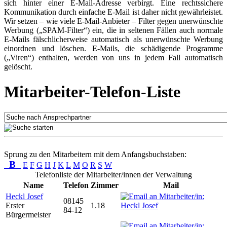
sich hinter einer E-Mail-Adresse verbirgt. Eine rechtssichere
Kommunikation durch einfache E-Mail ist daher nicht gewährleistet.
Wir setzen – wie viele E-Mail-Anbieter – Filter gegen unerwünschte
Werbung („SPAM-Filter“) ein, die in seltenen Fällen auch normale
E-Mails fälschlicherweise automatisch als unerwünschte Werbung
einordnen und löschen. E-Mails, die schädigende Programme
(„Viren“) enthalten, werden von uns in jedem Fall automatisch
gelöscht.
Mitarbeiter-Telefon-Liste
Sprung zu den Mitarbeitern mit dem Anfangsbuchstaben:
B
E
F
G
H
J
K
L
M
O
R
S
W
Telefonliste der Mitarbeiter/innen der Verwaltung
Name
Telefon
Zimmer
Mail
Heckl Josef
08145
Erster
1.18
84-12
Bürgermeister