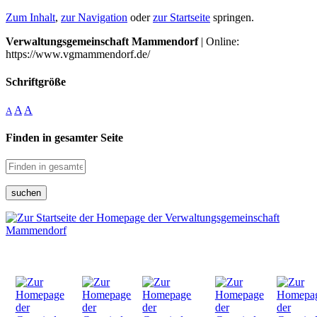
Zum Inhalt
,
zur Navigation
oder
zur Startseite
springen.
Verwaltungsgemeinschaft Mammendorf
| Online:
https://www.vgmammendorf.de/
Schriftgröße
A
A
A
Finden in gesamter Seite
suchen