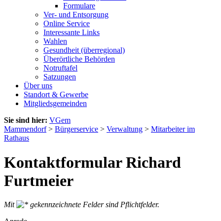
Formulare
Ver- und Entsorgung
Online Service
Interessante Links
Wahlen
Gesundheit (überregional)
Überörtliche Behörden
Notruftafel
Satzungen
Über uns
Standort & Gewerbe
Mitgliedsgemeinden
Sie sind hier:
VGem
Mammendorf
>
Bürgerservice
>
Verwaltung
>
Mitarbeiter im
Rathaus
Kontaktformular Richard
Furtmeier
Mit
gekennzeichnete Felder sind Pflichtfelder.