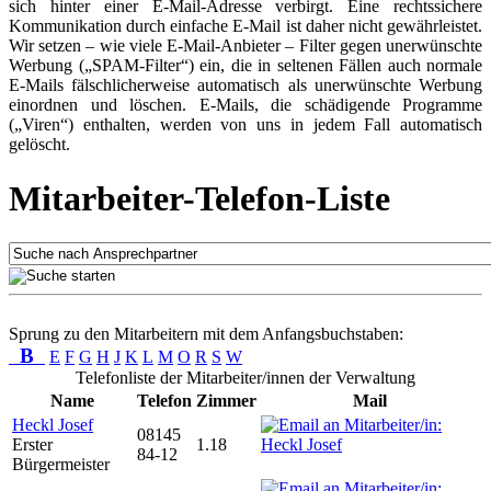
sich hinter einer E-Mail-Adresse verbirgt. Eine rechtssichere
Kommunikation durch einfache E-Mail ist daher nicht gewährleistet.
Wir setzen – wie viele E-Mail-Anbieter – Filter gegen unerwünschte
Werbung („SPAM-Filter“) ein, die in seltenen Fällen auch normale
E-Mails fälschlicherweise automatisch als unerwünschte Werbung
einordnen und löschen. E-Mails, die schädigende Programme
(„Viren“) enthalten, werden von uns in jedem Fall automatisch
gelöscht.
Mitarbeiter-Telefon-Liste
Sprung zu den Mitarbeitern mit dem Anfangsbuchstaben:
B
E
F
G
H
J
K
L
M
O
R
S
W
Telefonliste der Mitarbeiter/innen der Verwaltung
Name
Telefon
Zimmer
Mail
Heckl Josef
08145
Erster
1.18
84-12
Bürgermeister