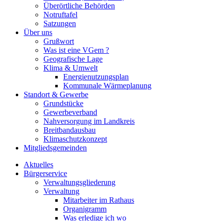
Überörtliche Behörden
Notruftafel
Satzungen
Über uns
Grußwort
Was ist eine VGem ?
Geografische Lage
Klima & Umwelt
Energienutzungsplan
Kommunale Wärmeplanung
Standort & Gewerbe
Grundstücke
Gewerbeverband
Nahversorgung im Landkreis
Breitbandausbau
Klimaschutzkonzept
Mitgliedsgemeinden
Aktuelles
Bürgerservice
Verwaltungsgliederung
Verwaltung
Mitarbeiter im Rathaus
Organigramm
Was erledige ich wo