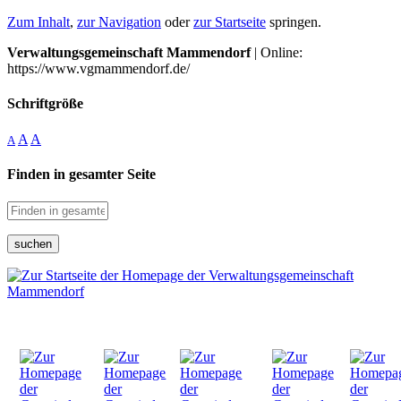
Zum Inhalt
,
zur Navigation
oder
zur Startseite
springen.
Verwaltungsgemeinschaft Mammendorf
| Online:
https://www.vgmammendorf.de/
Schriftgröße
A
A
A
Finden in gesamter Seite
suchen