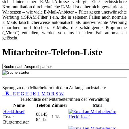
sich hinter einer E-Mail-Adresse verbirgt. Eine rechtssichere
Kommunikation durch einfache E-Mail ist daher nicht gewährleistet.
Wir setzen – wie viele E-Mail-Anbieter – Filter gegen unerwünschte
Werbung („SPAM-Filter“) ein, die in seltenen Fällen auch normale
E-Mails fälschlicherweise automatisch als unerwünschte Werbung
einordnen und löschen. E-Mails, die schädigende Programme
(„Viren“) enthalten, werden von uns in jedem Fall automatisch
gelöscht.
Mitarbeiter-Telefon-Liste
Sprung zu den Mitarbeitern mit dem Anfangsbuchstaben:
B
E
F
G
H
J
K
L
M
O
R
S
W
Telefonliste der Mitarbeiter/innen der Verwaltung
Name
Telefon
Zimmer
Mail
Heckl Josef
08145
Erster
1.18
84-12
Bürgermeister