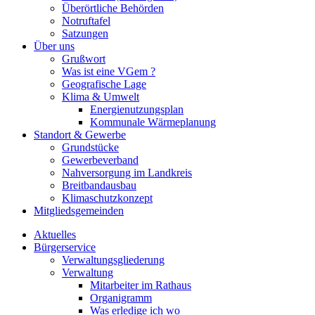
Überörtliche Behörden
Notruftafel
Satzungen
Über uns
Grußwort
Was ist eine VGem ?
Geografische Lage
Klima & Umwelt
Energienutzungsplan
Kommunale Wärmeplanung
Standort & Gewerbe
Grundstücke
Gewerbeverband
Nahversorgung im Landkreis
Breitbandausbau
Klimaschutzkonzept
Mitgliedsgemeinden
Aktuelles
Bürgerservice
Verwaltungsgliederung
Verwaltung
Mitarbeiter im Rathaus
Organigramm
Was erledige ich wo