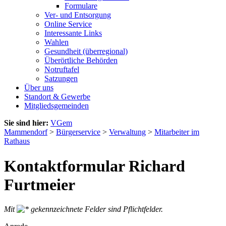
Formulare
Ver- und Entsorgung
Online Service
Interessante Links
Wahlen
Gesundheit (überregional)
Überörtliche Behörden
Notruftafel
Satzungen
Über uns
Standort & Gewerbe
Mitgliedsgemeinden
Sie sind hier:
VGem
Mammendorf
>
Bürgerservice
>
Verwaltung
>
Mitarbeiter im
Rathaus
Kontaktformular Richard
Furtmeier
Mit
gekennzeichnete Felder sind Pflichtfelder.