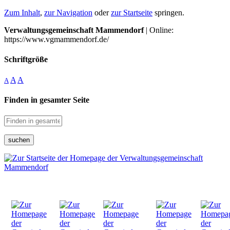
Zum Inhalt
,
zur Navigation
oder
zur Startseite
springen.
Verwaltungsgemeinschaft Mammendorf
| Online:
https://www.vgmammendorf.de/
Schriftgröße
A
A
A
Finden in gesamter Seite
suchen