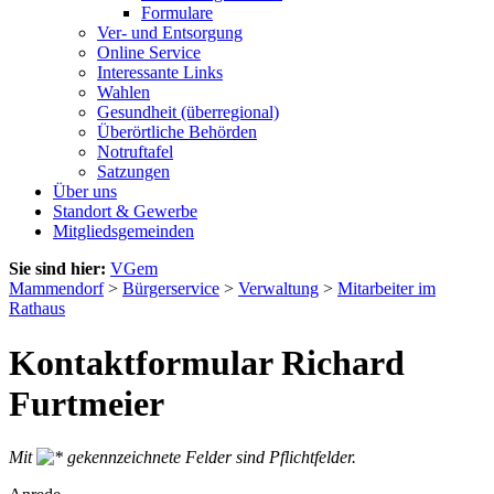
Formulare
Ver- und Entsorgung
Online Service
Interessante Links
Wahlen
Gesundheit (überregional)
Überörtliche Behörden
Notruftafel
Satzungen
Über uns
Standort & Gewerbe
Mitgliedsgemeinden
Sie sind hier:
VGem
Mammendorf
>
Bürgerservice
>
Verwaltung
>
Mitarbeiter im
Rathaus
Kontaktformular Richard
Furtmeier
Mit
gekennzeichnete Felder sind Pflichtfelder.