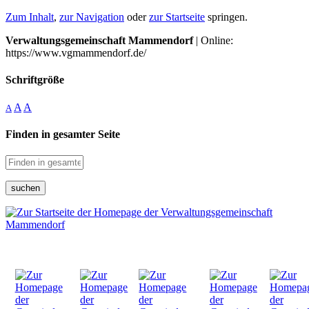
Zum Inhalt
,
zur Navigation
oder
zur Startseite
springen.
Verwaltungsgemeinschaft Mammendorf
| Online:
https://www.vgmammendorf.de/
Schriftgröße
A
A
A
Finden in gesamter Seite
suchen