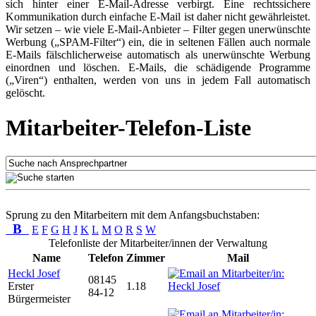
sich hinter einer E-Mail-Adresse verbirgt. Eine rechtssichere
Kommunikation durch einfache E-Mail ist daher nicht gewährleistet.
Wir setzen – wie viele E-Mail-Anbieter – Filter gegen unerwünschte
Werbung („SPAM-Filter“) ein, die in seltenen Fällen auch normale
E-Mails fälschlicherweise automatisch als unerwünschte Werbung
einordnen und löschen. E-Mails, die schädigende Programme
(„Viren“) enthalten, werden von uns in jedem Fall automatisch
gelöscht.
Mitarbeiter-Telefon-Liste
Sprung zu den Mitarbeitern mit dem Anfangsbuchstaben:
B
E
F
G
H
J
K
L
M
O
R
S
W
Telefonliste der Mitarbeiter/innen der Verwaltung
Name
Telefon
Zimmer
Mail
Heckl Josef
08145
Erster
1.18
84-12
Bürgermeister