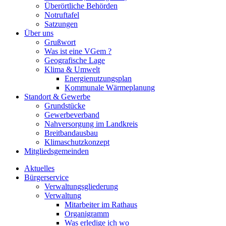
Überörtliche Behörden
Notruftafel
Satzungen
Über uns
Grußwort
Was ist eine VGem ?
Geografische Lage
Klima & Umwelt
Energienutzungsplan
Kommunale Wärmeplanung
Standort & Gewerbe
Grundstücke
Gewerbeverband
Nahversorgung im Landkreis
Breitbandausbau
Klimaschutzkonzept
Mitgliedsgemeinden
Aktuelles
Bürgerservice
Verwaltungsgliederung
Verwaltung
Mitarbeiter im Rathaus
Organigramm
Was erledige ich wo