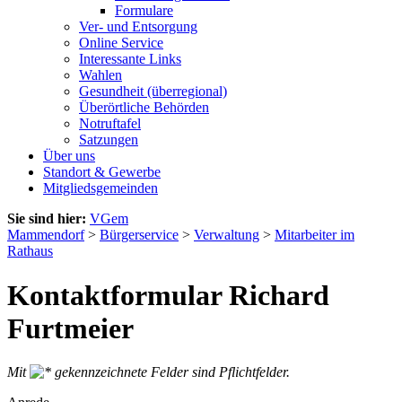
Formulare
Ver- und Entsorgung
Online Service
Interessante Links
Wahlen
Gesundheit (überregional)
Überörtliche Behörden
Notruftafel
Satzungen
Über uns
Standort & Gewerbe
Mitgliedsgemeinden
Sie sind hier:
VGem
Mammendorf
>
Bürgerservice
>
Verwaltung
>
Mitarbeiter im
Rathaus
Kontaktformular Richard
Furtmeier
Mit
gekennzeichnete Felder sind Pflichtfelder.