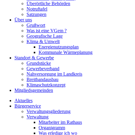
Überörtliche Behörden
Notruftafel
Satzungen
Über uns
Grußwort
Was ist eine VGem ?
Geografische Lage
Klima & Umwelt
Energienutzungsplan
Kommunale Wärmeplanung
Standort & Gewerbe
Grundstücke
Gewerbeverband
Nahversorgung im Landkreis
Breitbandausbau
Klimaschutzkonzept
Mitgliedsgemeinden
Aktuelles
Bürgerservice
Verwaltungsgliederung
Verwaltung
Mitarbeiter im Rathaus
Organigramm
Was erledige ich wo