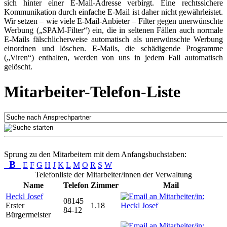
sich hinter einer E-Mail-Adresse verbirgt. Eine rechtssichere
Kommunikation durch einfache E-Mail ist daher nicht gewährleistet.
Wir setzen – wie viele E-Mail-Anbieter – Filter gegen unerwünschte
Werbung („SPAM-Filter“) ein, die in seltenen Fällen auch normale
E-Mails fälschlicherweise automatisch als unerwünschte Werbung
einordnen und löschen. E-Mails, die schädigende Programme
(„Viren“) enthalten, werden von uns in jedem Fall automatisch
gelöscht.
Mitarbeiter-Telefon-Liste
Sprung zu den Mitarbeitern mit dem Anfangsbuchstaben:
B
E
F
G
H
J
K
L
M
O
R
S
W
Telefonliste der Mitarbeiter/innen der Verwaltung
Name
Telefon
Zimmer
Mail
Heckl Josef
08145
Erster
1.18
84-12
Bürgermeister