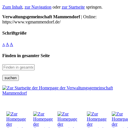
Zum Inhalt
,
zur Navigation
oder
zur Startseite
springen.
Verwaltungsgemeinschaft Mammendorf
| Online:
https://www.vgmammendorf.de/
Schriftgröße
A
A
A
Finden in gesamter Seite
suchen