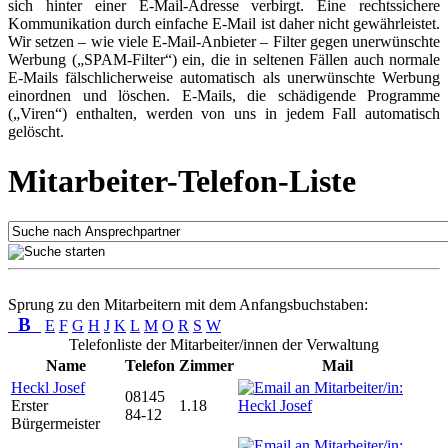
sich hinter einer E-Mail-Adresse verbirgt. Eine rechtssichere
Kommunikation durch einfache E-Mail ist daher nicht gewährleistet.
Wir setzen – wie viele E-Mail-Anbieter – Filter gegen unerwünschte
Werbung („SPAM-Filter“) ein, die in seltenen Fällen auch normale
E-Mails fälschlicherweise automatisch als unerwünschte Werbung
einordnen und löschen. E-Mails, die schädigende Programme
(„Viren“) enthalten, werden von uns in jedem Fall automatisch
gelöscht.
Mitarbeiter-Telefon-Liste
Sprung zu den Mitarbeitern mit dem Anfangsbuchstaben:
B
E
F
G
H
J
K
L
M
O
R
S
W
Telefonliste der Mitarbeiter/innen der Verwaltung
Name
Telefon
Zimmer
Mail
Heckl Josef
08145
Erster
1.18
84-12
Bürgermeister