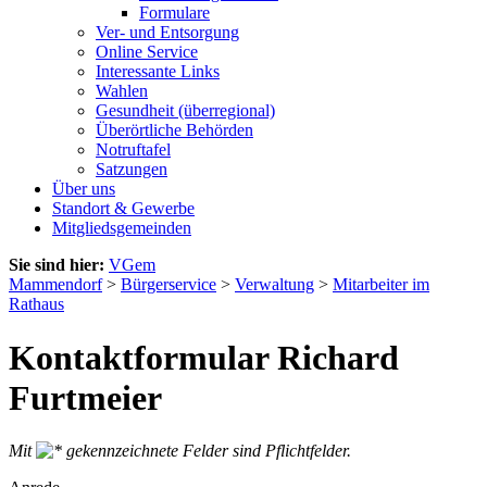
Formulare
Ver- und Entsorgung
Online Service
Interessante Links
Wahlen
Gesundheit (überregional)
Überörtliche Behörden
Notruftafel
Satzungen
Über uns
Standort & Gewerbe
Mitgliedsgemeinden
Sie sind hier:
VGem
Mammendorf
>
Bürgerservice
>
Verwaltung
>
Mitarbeiter im
Rathaus
Kontaktformular Richard
Furtmeier
Mit
gekennzeichnete Felder sind Pflichtfelder.