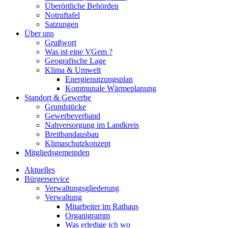
Überörtliche Behörden
Notruftafel
Satzungen
Über uns
Grußwort
Was ist eine VGem ?
Geografische Lage
Klima & Umwelt
Energienutzungsplan
Kommunale Wärmeplanung
Standort & Gewerbe
Grundstücke
Gewerbeverband
Nahversorgung im Landkreis
Breitbandausbau
Klimaschutzkonzept
Mitgliedsgemeinden
Aktuelles
Bürgerservice
Verwaltungsgliederung
Verwaltung
Mitarbeiter im Rathaus
Organigramm
Was erledige ich wo