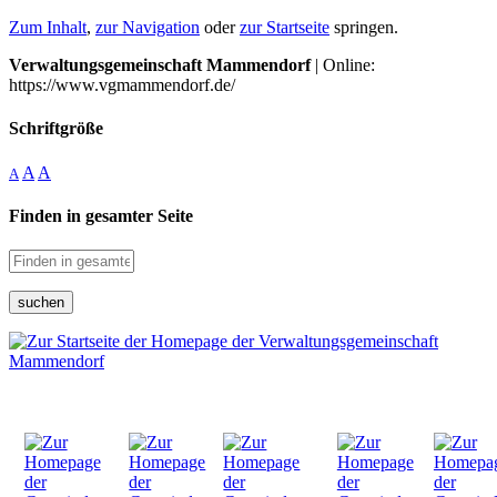
Zum Inhalt
,
zur Navigation
oder
zur Startseite
springen.
Verwaltungsgemeinschaft Mammendorf
| Online:
https://www.vgmammendorf.de/
Schriftgröße
A
A
A
Finden in gesamter Seite
suchen