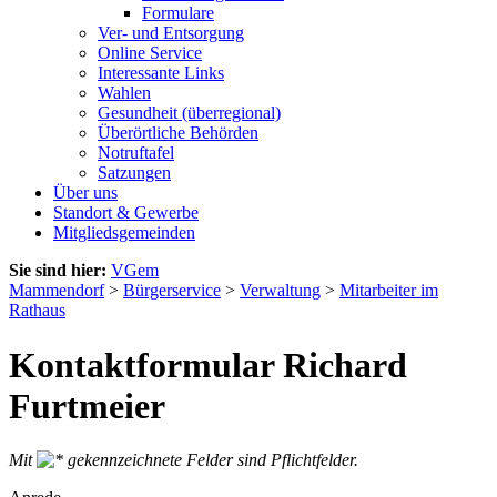
Formulare
Ver- und Entsorgung
Online Service
Interessante Links
Wahlen
Gesundheit (überregional)
Überörtliche Behörden
Notruftafel
Satzungen
Über uns
Standort & Gewerbe
Mitgliedsgemeinden
Sie sind hier:
VGem
Mammendorf
>
Bürgerservice
>
Verwaltung
>
Mitarbeiter im
Rathaus
Kontaktformular Richard
Furtmeier
Mit
gekennzeichnete Felder sind Pflichtfelder.