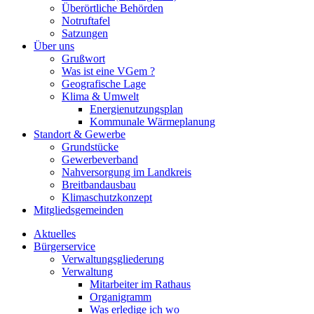
Überörtliche Behörden
Notruftafel
Satzungen
Über uns
Grußwort
Was ist eine VGem ?
Geografische Lage
Klima & Umwelt
Energienutzungsplan
Kommunale Wärmeplanung
Standort & Gewerbe
Grundstücke
Gewerbeverband
Nahversorgung im Landkreis
Breitbandausbau
Klimaschutzkonzept
Mitgliedsgemeinden
Aktuelles
Bürgerservice
Verwaltungsgliederung
Verwaltung
Mitarbeiter im Rathaus
Organigramm
Was erledige ich wo