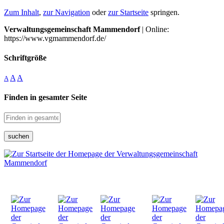
Zum Inhalt
,
zur Navigation
oder
zur Startseite
springen.
Verwaltungsgemeinschaft Mammendorf
| Online:
https://www.vgmammendorf.de/
Schriftgröße
A
A
A
Finden in gesamter Seite
suchen