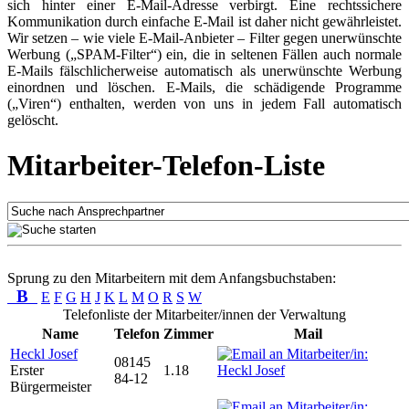
sich hinter einer E-Mail-Adresse verbirgt. Eine rechtssichere
Kommunikation durch einfache E-Mail ist daher nicht gewährleistet.
Wir setzen – wie viele E-Mail-Anbieter – Filter gegen unerwünschte
Werbung („SPAM-Filter“) ein, die in seltenen Fällen auch normale
E-Mails fälschlicherweise automatisch als unerwünschte Werbung
einordnen und löschen. E-Mails, die schädigende Programme
(„Viren“) enthalten, werden von uns in jedem Fall automatisch
gelöscht.
Mitarbeiter-Telefon-Liste
Sprung zu den Mitarbeitern mit dem Anfangsbuchstaben:
B
E
F
G
H
J
K
L
M
O
R
S
W
Telefonliste der Mitarbeiter/innen der Verwaltung
Name
Telefon
Zimmer
Mail
Heckl Josef
08145
Erster
1.18
84-12
Bürgermeister