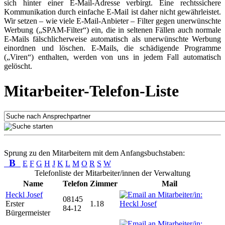
sich hinter einer E-Mail-Adresse verbirgt. Eine rechtssichere
Kommunikation durch einfache E-Mail ist daher nicht gewährleistet.
Wir setzen – wie viele E-Mail-Anbieter – Filter gegen unerwünschte
Werbung („SPAM-Filter“) ein, die in seltenen Fällen auch normale
E-Mails fälschlicherweise automatisch als unerwünschte Werbung
einordnen und löschen. E-Mails, die schädigende Programme
(„Viren“) enthalten, werden von uns in jedem Fall automatisch
gelöscht.
Mitarbeiter-Telefon-Liste
Sprung zu den Mitarbeitern mit dem Anfangsbuchstaben:
B
E
F
G
H
J
K
L
M
O
R
S
W
Telefonliste der Mitarbeiter/innen der Verwaltung
Name
Telefon
Zimmer
Mail
Heckl Josef
08145
Erster
1.18
84-12
Bürgermeister