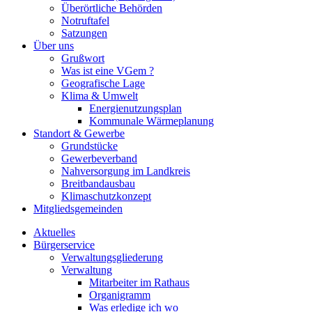
Überörtliche Behörden
Notruftafel
Satzungen
Über uns
Grußwort
Was ist eine VGem ?
Geografische Lage
Klima & Umwelt
Energienutzungsplan
Kommunale Wärmeplanung
Standort & Gewerbe
Grundstücke
Gewerbeverband
Nahversorgung im Landkreis
Breitbandausbau
Klimaschutzkonzept
Mitgliedsgemeinden
Aktuelles
Bürgerservice
Verwaltungsgliederung
Verwaltung
Mitarbeiter im Rathaus
Organigramm
Was erledige ich wo