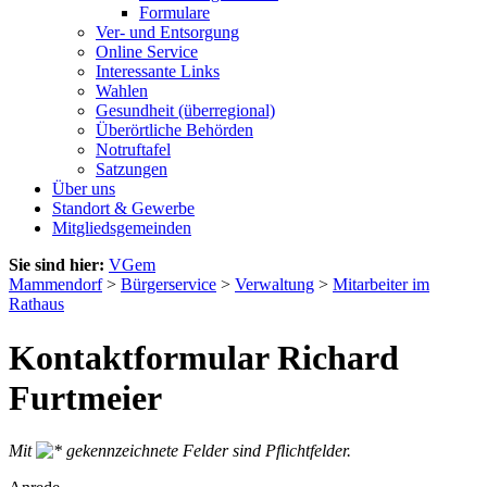
Formulare
Ver- und Entsorgung
Online Service
Interessante Links
Wahlen
Gesundheit (überregional)
Überörtliche Behörden
Notruftafel
Satzungen
Über uns
Standort & Gewerbe
Mitgliedsgemeinden
Sie sind hier:
VGem
Mammendorf
>
Bürgerservice
>
Verwaltung
>
Mitarbeiter im
Rathaus
Kontaktformular Richard
Furtmeier
Mit
gekennzeichnete Felder sind Pflichtfelder.