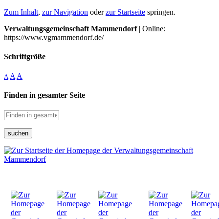
Zum Inhalt
,
zur Navigation
oder
zur Startseite
springen.
Verwaltungsgemeinschaft Mammendorf
| Online:
https://www.vgmammendorf.de/
Schriftgröße
A
A
A
Finden in gesamter Seite
suchen