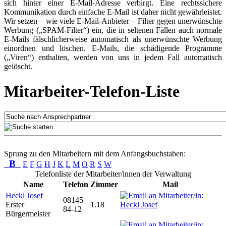
sich hinter einer E-Mail-Adresse verbirgt. Eine rechtssichere
Kommunikation durch einfache E-Mail ist daher nicht gewährleistet.
Wir setzen – wie viele E-Mail-Anbieter – Filter gegen unerwünschte
Werbung („SPAM-Filter“) ein, die in seltenen Fällen auch normale
E-Mails fälschlicherweise automatisch als unerwünschte Werbung
einordnen und löschen. E-Mails, die schädigende Programme
(„Viren“) enthalten, werden von uns in jedem Fall automatisch
gelöscht.
Mitarbeiter-Telefon-Liste
Sprung zu den Mitarbeitern mit dem Anfangsbuchstaben:
B
E
F
G
H
J
K
L
M
O
R
S
W
Telefonliste der Mitarbeiter/innen der Verwaltung
Name
Telefon
Zimmer
Mail
Heckl Josef
08145
Erster
1.18
84-12
Bürgermeister