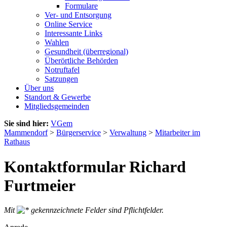
Formulare
Ver- und Entsorgung
Online Service
Interessante Links
Wahlen
Gesundheit (überregional)
Überörtliche Behörden
Notruftafel
Satzungen
Über uns
Standort & Gewerbe
Mitgliedsgemeinden
Sie sind hier:
VGem
Mammendorf
>
Bürgerservice
>
Verwaltung
>
Mitarbeiter im
Rathaus
Kontaktformular Richard
Furtmeier
Mit
gekennzeichnete Felder sind Pflichtfelder.