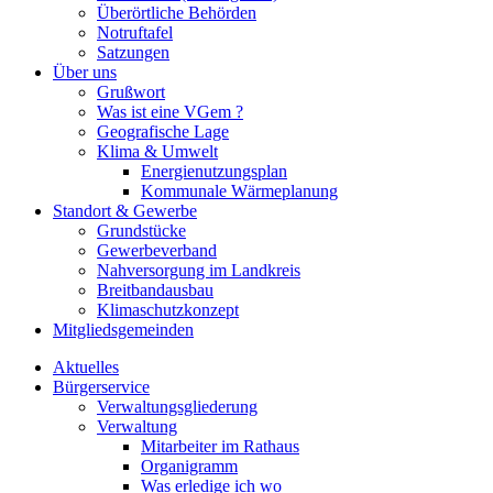
Überörtliche Behörden
Notruftafel
Satzungen
Über uns
Grußwort
Was ist eine VGem ?
Geografische Lage
Klima & Umwelt
Energienutzungsplan
Kommunale Wärmeplanung
Standort & Gewerbe
Grundstücke
Gewerbeverband
Nahversorgung im Landkreis
Breitbandausbau
Klimaschutzkonzept
Mitgliedsgemeinden
Aktuelles
Bürgerservice
Verwaltungsgliederung
Verwaltung
Mitarbeiter im Rathaus
Organigramm
Was erledige ich wo