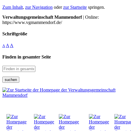
Zum Inhalt
,
zur Navigation
oder
zur Startseite
springen.
Verwaltungsgemeinschaft Mammendorf
| Online:
https://www.vgmammendorf.de/
Schriftgröße
A
A
A
Finden in gesamter Seite
suchen