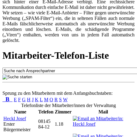
sich hinter einer E-Mail-Adresse verbirgt. Eine rechtssichere
Kommunikation durch einfache E-Mail ist daher nicht gewährleistet.
Wir setzen – wie viele E-Mail-Anbieter – Filter gegen unerwünschte
Werbung („SPAM-Filter“) ein, die in seltenen Fällen auch normale
E-Mails fälschlicherweise automatisch als unerwünschte Werbung
einordnen und löschen. E-Mails, die schädigende Programme
(„Viren“) enthalten, werden von uns in jedem Fall automatisch
gelöscht.
Mitarbeiter-Telefon-Liste
Sprung zu den Mitarbeitern mit dem Anfangsbuchstaben:
B
E
F
G
H
J
K
L
M
O
R
S
W
Telefonliste der Mitarbeiter/innen der Verwaltung
Name
Telefon
Zimmer
Mail
Heckl Josef
08145
Erster
1.18
84-12
Bürgermeister