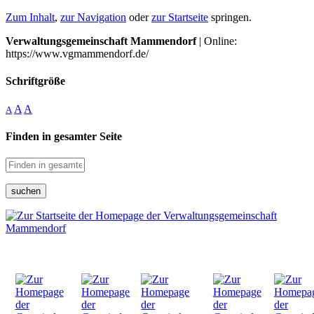
Zum Inhalt
,
zur Navigation
oder
zur Startseite
springen.
Verwaltungsgemeinschaft Mammendorf
| Online:
https://www.vgmammendorf.de/
Schriftgröße
A
A
A
Finden in gesamter Seite
suchen