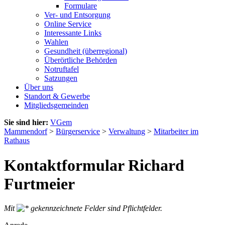
Formulare
Ver- und Entsorgung
Online Service
Interessante Links
Wahlen
Gesundheit (überregional)
Überörtliche Behörden
Notruftafel
Satzungen
Über uns
Standort & Gewerbe
Mitgliedsgemeinden
Sie sind hier:
VGem
Mammendorf
>
Bürgerservice
>
Verwaltung
>
Mitarbeiter im
Rathaus
Kontaktformular Richard
Furtmeier
Mit
gekennzeichnete Felder sind Pflichtfelder.