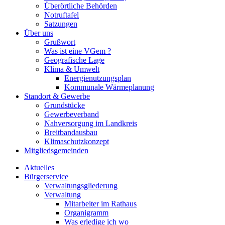
Überörtliche Behörden
Notruftafel
Satzungen
Über uns
Grußwort
Was ist eine VGem ?
Geografische Lage
Klima & Umwelt
Energienutzungsplan
Kommunale Wärmeplanung
Standort & Gewerbe
Grundstücke
Gewerbeverband
Nahversorgung im Landkreis
Breitbandausbau
Klimaschutzkonzept
Mitgliedsgemeinden
Aktuelles
Bürgerservice
Verwaltungsgliederung
Verwaltung
Mitarbeiter im Rathaus
Organigramm
Was erledige ich wo