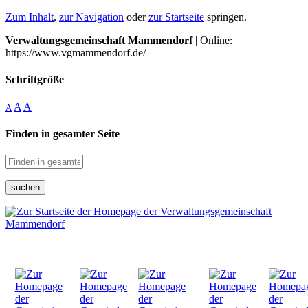
Zum Inhalt
,
zur Navigation
oder
zur Startseite
springen.
Verwaltungsgemeinschaft Mammendorf
| Online:
https://www.vgmammendorf.de/
Schriftgröße
A
A
A
Finden in gesamter Seite
suchen