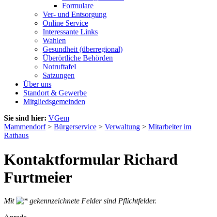
Formulare
Ver- und Entsorgung
Online Service
Interessante Links
Wahlen
Gesundheit (überregional)
Überörtliche Behörden
Notruftafel
Satzungen
Über uns
Standort & Gewerbe
Mitgliedsgemeinden
Sie sind hier:
VGem
Mammendorf
>
Bürgerservice
>
Verwaltung
>
Mitarbeiter im
Rathaus
Kontaktformular Richard
Furtmeier
Mit
gekennzeichnete Felder sind Pflichtfelder.