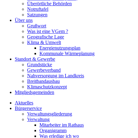
Überörtliche Behörden
Notruftafel
Satzungen
Über uns
Grußwort
Was ist eine VGem ?
Geografische Lage
Klima & Umwelt
Energienutzungsplan
Kommunale Wärmeplanung
Standort & Gewerbe
Grundstücke
Gewerbeverband
Nahversorgung im Landkreis
Breitbandausbau
Klimaschutzkonzept
Mitgliedsgemeinden
Aktuelles
Bürgerservice
Verwaltungsgliederung
Verwaltung
Mitarbeiter im Rathaus
Organigramm
Was erledige ich wo