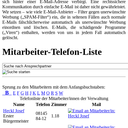
sich hinter einer E-Mail-Adresse verbirgt. Eine rechtssichere
Kommunikation durch einfache E-Mail ist daher nicht gewährleistet.
Wir setzen – wie viele E-Mail-Anbieter – Filter gegen unerwünschte
Werbung („SPAM-Filter“) ein, die in seltenen Fällen auch normale
E-Mails fälschlicherweise automatisch als unerwünschte Werbung
einordnen und löschen. E-Mails, die schädigende Programme
(„Viren“) enthalten, werden von uns in jedem Fall automatisch
gelöscht.
Mitarbeiter-Telefon-Liste
Sprung zu den Mitarbeitern mit dem Anfangsbuchstaben:
B
E
F
G
H
J
K
L
M
O
R
S
W
Telefonliste der Mitarbeiter/innen der Verwaltung
Name
Telefon
Zimmer
Mail
Heckl Josef
08145
Erster
1.18
84-12
Bürgermeister