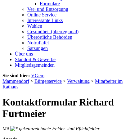
Formulare
Ver- und Entsorgung
Online Service
Interessante Links
Wahlen
Gesundheit (überregional)
Überörtliche Behörden
Notruftafel
Satzungen
Über uns
Standort & Gewerbe
Mitgliedsgemeinden
Sie sind hier:
VGem
Mammendorf
>
Bürgerservice
>
Verwaltung
>
Mitarbeiter im
Rathaus
Kontaktformular Richard
Furtmeier
Mit
gekennzeichnete Felder sind Pflichtfelder.