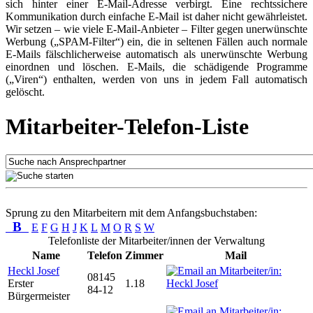
sich hinter einer E-Mail-Adresse verbirgt. Eine rechtssichere
Kommunikation durch einfache E-Mail ist daher nicht gewährleistet.
Wir setzen – wie viele E-Mail-Anbieter – Filter gegen unerwünschte
Werbung („SPAM-Filter“) ein, die in seltenen Fällen auch normale
E-Mails fälschlicherweise automatisch als unerwünschte Werbung
einordnen und löschen. E-Mails, die schädigende Programme
(„Viren“) enthalten, werden von uns in jedem Fall automatisch
gelöscht.
Mitarbeiter-Telefon-Liste
Sprung zu den Mitarbeitern mit dem Anfangsbuchstaben:
B
E
F
G
H
J
K
L
M
O
R
S
W
Telefonliste der Mitarbeiter/innen der Verwaltung
Name
Telefon
Zimmer
Mail
Heckl Josef
08145
Erster
1.18
84-12
Bürgermeister