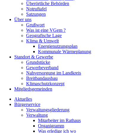
Überörtliche Behörden
Notruftafel
Satzungen
Über uns
Grußwort
Was ist eine VGem ?
Geografische Lage
Klima & Umwelt
Energienutzungsplan
Kommunale Wärmeplanung
Standort & Gewerbe
Grundstücke
Gewerbeverband
Nahversorgung im Landkreis
Breitbandausbau
Klimaschutzkonzept
Mitgliedsgemeinden
Aktuelles
Bürgerservice
Verwaltungsgliederung
Verwaltung
Mitarbeiter im Rathaus
Organigramm
Was erledige ich wo