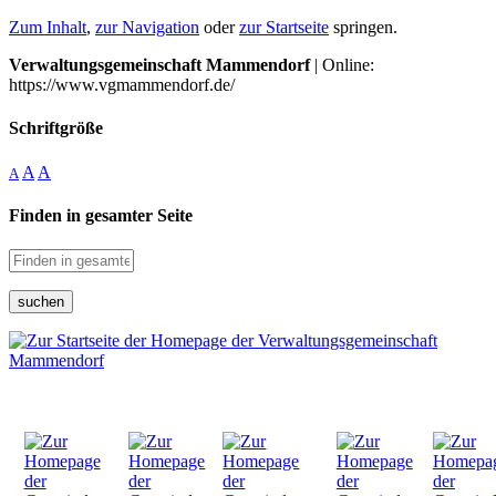
Zum Inhalt
,
zur Navigation
oder
zur Startseite
springen.
Verwaltungsgemeinschaft Mammendorf
| Online:
https://www.vgmammendorf.de/
Schriftgröße
A
A
A
Finden in gesamter Seite
suchen