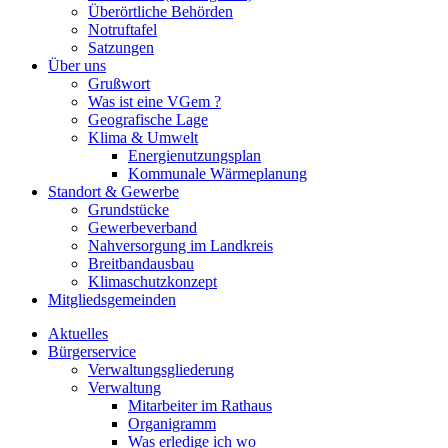
Überörtliche Behörden
Notruftafel
Satzungen
Über uns
Grußwort
Was ist eine VGem ?
Geografische Lage
Klima & Umwelt
Energienutzungsplan
Kommunale Wärmeplanung
Standort & Gewerbe
Grundstücke
Gewerbeverband
Nahversorgung im Landkreis
Breitbandausbau
Klimaschutzkonzept
Mitgliedsgemeinden
Aktuelles
Bürgerservice
Verwaltungsgliederung
Verwaltung
Mitarbeiter im Rathaus
Organigramm
Was erledige ich wo