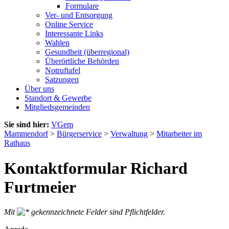
Formulare
Ver- und Entsorgung
Online Service
Interessante Links
Wahlen
Gesundheit (überregional)
Überörtliche Behörden
Notruftafel
Satzungen
Über uns
Standort & Gewerbe
Mitgliedsgemeinden
Sie sind hier:
VGem
Mammendorf
>
Bürgerservice
>
Verwaltung
>
Mitarbeiter im
Rathaus
Kontaktformular Richard
Furtmeier
Mit
gekennzeichnete Felder sind Pflichtfelder.