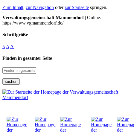
Zum Inhalt
,
zur Navigation
oder
zur Startseite
springen.
Verwaltungsgemeinschaft Mammendorf
| Online:
https://www.vgmammendorf.de/
Schriftgröße
A
A
A
Finden in gesamter Seite
suchen