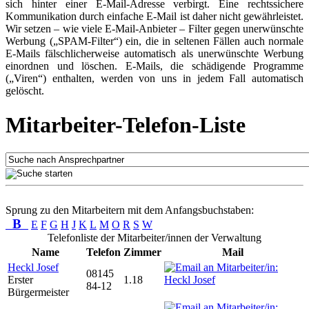
sich hinter einer E-Mail-Adresse verbirgt. Eine rechtssichere
Kommunikation durch einfache E-Mail ist daher nicht gewährleistet.
Wir setzen – wie viele E-Mail-Anbieter – Filter gegen unerwünschte
Werbung („SPAM-Filter“) ein, die in seltenen Fällen auch normale
E-Mails fälschlicherweise automatisch als unerwünschte Werbung
einordnen und löschen. E-Mails, die schädigende Programme
(„Viren“) enthalten, werden von uns in jedem Fall automatisch
gelöscht.
Mitarbeiter-Telefon-Liste
Sprung zu den Mitarbeitern mit dem Anfangsbuchstaben:
B
E
F
G
H
J
K
L
M
O
R
S
W
Telefonliste der Mitarbeiter/innen der Verwaltung
Name
Telefon
Zimmer
Mail
Heckl Josef
08145
Erster
1.18
84-12
Bürgermeister