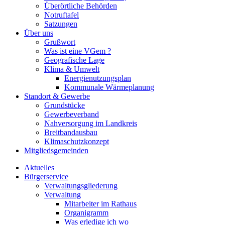
Überörtliche Behörden
Notruftafel
Satzungen
Über uns
Grußwort
Was ist eine VGem ?
Geografische Lage
Klima & Umwelt
Energienutzungsplan
Kommunale Wärmeplanung
Standort & Gewerbe
Grundstücke
Gewerbeverband
Nahversorgung im Landkreis
Breitbandausbau
Klimaschutzkonzept
Mitgliedsgemeinden
Aktuelles
Bürgerservice
Verwaltungsgliederung
Verwaltung
Mitarbeiter im Rathaus
Organigramm
Was erledige ich wo