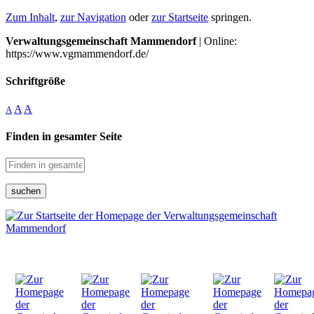
Zum Inhalt
,
zur Navigation
oder
zur Startseite
springen.
Verwaltungsgemeinschaft Mammendorf
| Online:
https://www.vgmammendorf.de/
Schriftgröße
A
A
A
Finden in gesamter Seite
suchen