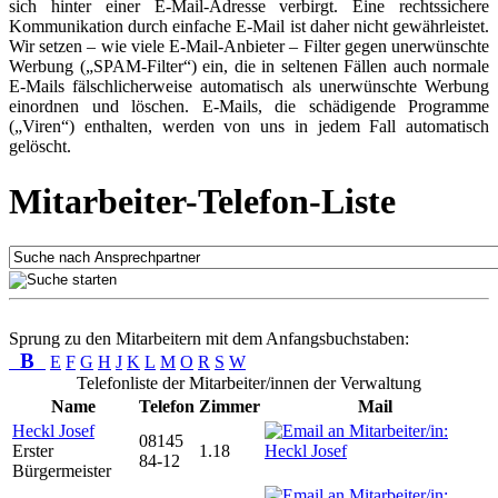
sich hinter einer E-Mail-Adresse verbirgt. Eine rechtssichere
Kommunikation durch einfache E-Mail ist daher nicht gewährleistet.
Wir setzen – wie viele E-Mail-Anbieter – Filter gegen unerwünschte
Werbung („SPAM-Filter“) ein, die in seltenen Fällen auch normale
E-Mails fälschlicherweise automatisch als unerwünschte Werbung
einordnen und löschen. E-Mails, die schädigende Programme
(„Viren“) enthalten, werden von uns in jedem Fall automatisch
gelöscht.
Mitarbeiter-Telefon-Liste
Sprung zu den Mitarbeitern mit dem Anfangsbuchstaben:
B
E
F
G
H
J
K
L
M
O
R
S
W
Telefonliste der Mitarbeiter/innen der Verwaltung
Name
Telefon
Zimmer
Mail
Heckl Josef
08145
Erster
1.18
84-12
Bürgermeister