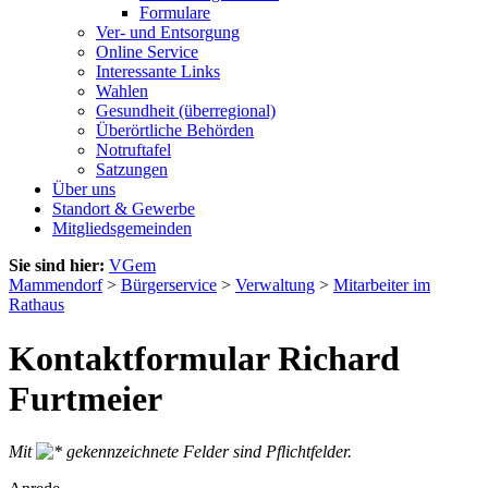
Formulare
Ver- und Entsorgung
Online Service
Interessante Links
Wahlen
Gesundheit (überregional)
Überörtliche Behörden
Notruftafel
Satzungen
Über uns
Standort & Gewerbe
Mitgliedsgemeinden
Sie sind hier:
VGem
Mammendorf
>
Bürgerservice
>
Verwaltung
>
Mitarbeiter im
Rathaus
Kontaktformular Richard
Furtmeier
Mit
gekennzeichnete Felder sind Pflichtfelder.