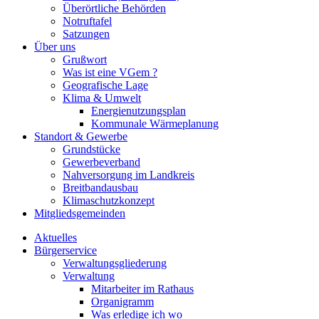
Überörtliche Behörden
Notruftafel
Satzungen
Über uns
Grußwort
Was ist eine VGem ?
Geografische Lage
Klima & Umwelt
Energienutzungsplan
Kommunale Wärmeplanung
Standort & Gewerbe
Grundstücke
Gewerbeverband
Nahversorgung im Landkreis
Breitbandausbau
Klimaschutzkonzept
Mitgliedsgemeinden
Aktuelles
Bürgerservice
Verwaltungsgliederung
Verwaltung
Mitarbeiter im Rathaus
Organigramm
Was erledige ich wo