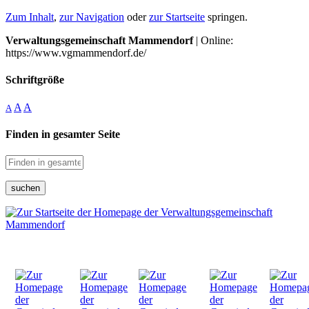
Zum Inhalt
,
zur Navigation
oder
zur Startseite
springen.
Verwaltungsgemeinschaft Mammendorf
| Online:
https://www.vgmammendorf.de/
Schriftgröße
A
A
A
Finden in gesamter Seite
suchen