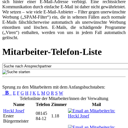
sich hinter einer E-Mail-Adresse verbirgt. Eine rechtssichere
Kommunikation durch einfache E-Mail ist daher nicht gewährleistet.
Wir setzen – wie viele E-Mail-Anbieter – Filter gegen unerwünschte
Werbung („SPAM-Filter“) ein, die in seltenen Fällen auch normale
E-Mails fälschlicherweise automatisch als unerwünschte Werbung
einordnen und löschen. E-Mails, die schädigende Programme
(„Viren“) enthalten, werden von uns in jedem Fall automatisch
gelöscht.
Mitarbeiter-Telefon-Liste
Sprung zu den Mitarbeitern mit dem Anfangsbuchstaben:
B
E
F
G
H
J
K
L
M
O
R
S
W
Telefonliste der Mitarbeiter/innen der Verwaltung
Name
Telefon
Zimmer
Mail
Heckl Josef
08145
Erster
1.18
84-12
Bürgermeister