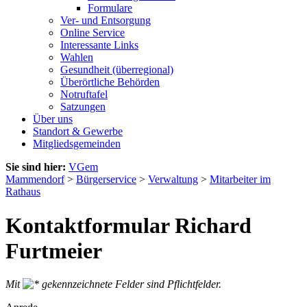
Formulare
Ver- und Entsorgung
Online Service
Interessante Links
Wahlen
Gesundheit (überregional)
Überörtliche Behörden
Notruftafel
Satzungen
Über uns
Standort & Gewerbe
Mitgliedsgemeinden
Sie sind hier:
VGem
Mammendorf
>
Bürgerservice
>
Verwaltung
>
Mitarbeiter im
Rathaus
Kontaktformular Richard
Furtmeier
Mit
gekennzeichnete Felder sind Pflichtfelder.