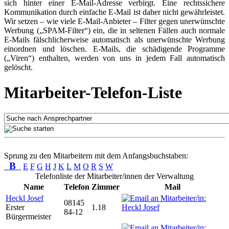
sich hinter einer E-Mail-Adresse verbirgt. Eine rechtssichere
Kommunikation durch einfache E-Mail ist daher nicht gewährleistet.
Wir setzen – wie viele E-Mail-Anbieter – Filter gegen unerwünschte
Werbung („SPAM-Filter“) ein, die in seltenen Fällen auch normale
E-Mails fälschlicherweise automatisch als unerwünschte Werbung
einordnen und löschen. E-Mails, die schädigende Programme
(„Viren“) enthalten, werden von uns in jedem Fall automatisch
gelöscht.
Mitarbeiter-Telefon-Liste
Sprung zu den Mitarbeitern mit dem Anfangsbuchstaben:
B
E
F
G
H
J
K
L
M
O
R
S
W
Telefonliste der Mitarbeiter/innen der Verwaltung
Name
Telefon
Zimmer
Mail
Heckl Josef
08145
Erster
1.18
84-12
Bürgermeister