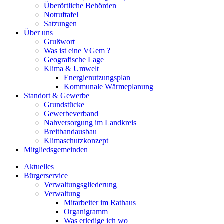
Überörtliche Behörden
Notruftafel
Satzungen
Über uns
Grußwort
Was ist eine VGem ?
Geografische Lage
Klima & Umwelt
Energienutzungsplan
Kommunale Wärmeplanung
Standort & Gewerbe
Grundstücke
Gewerbeverband
Nahversorgung im Landkreis
Breitbandausbau
Klimaschutzkonzept
Mitgliedsgemeinden
Aktuelles
Bürgerservice
Verwaltungsgliederung
Verwaltung
Mitarbeiter im Rathaus
Organigramm
Was erledige ich wo