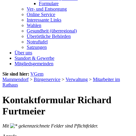
Formulare
Ver- und Entsorgung
Online Service
Interessante Links
Wahlen
Gesundheit (überregional)
Überörtliche Behörden
Notruftafel
Satzungen
Über uns
Standort & Gewerbe
Mitgliedsgemeinden
Sie sind hier:
VGem
Mammendorf
>
Bürgerservice
>
Verwaltung
>
Mitarbeiter im
Rathaus
Kontaktformular Richard
Furtmeier
Mit
gekennzeichnete Felder sind Pflichtfelder.