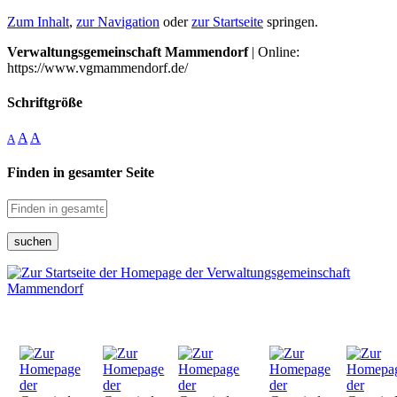
Zum Inhalt
,
zur Navigation
oder
zur Startseite
springen.
Verwaltungsgemeinschaft Mammendorf
| Online:
https://www.vgmammendorf.de/
Schriftgröße
A
A
A
Finden in gesamter Seite
suchen