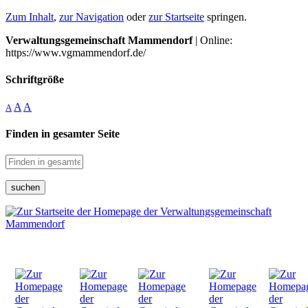
Zum Inhalt
,
zur Navigation
oder
zur Startseite
springen.
Verwaltungsgemeinschaft Mammendorf
| Online:
https://www.vgmammendorf.de/
Schriftgröße
A
A
A
Finden in gesamter Seite
suchen