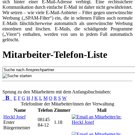
sich hinter einer E-Mail-Adresse verbirgt. Eine rechtssichere
Kommunikation durch einfache E-Mail ist daher nicht gewährleistet.
Wir setzen – wie viele E-Mail-Anbieter – Filter gegen unerwünschte
Werbung („SPAM-Filter“) ein, die in seltenen Fällen auch normale
E-Mails fälschlicherweise automatisch als unerwünschte Werbung
einordnen und löschen. E-Mails, die schädigende Programme
(„Viren“) enthalten, werden von uns in jedem Fall automatisch
gelöscht.
Mitarbeiter-Telefon-Liste
Sprung zu den Mitarbeitern mit dem Anfangsbuchstaben:
B
E
F
G
H
J
K
L
M
O
R
S
W
Telefonliste der Mitarbeiter/innen der Verwaltung
Name
Telefon
Zimmer
Mail
Heckl Josef
08145
Erster
1.18
84-12
Bürgermeister