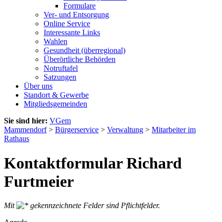
Formulare
Ver- und Entsorgung
Online Service
Interessante Links
Wahlen
Gesundheit (überregional)
Überörtliche Behörden
Notruftafel
Satzungen
Über uns
Standort & Gewerbe
Mitgliedsgemeinden
Sie sind hier:
VGem
Mammendorf
>
Bürgerservice
>
Verwaltung
>
Mitarbeiter im
Rathaus
Kontaktformular Richard
Furtmeier
Mit
gekennzeichnete Felder sind Pflichtfelder.