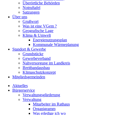
Überörtliche Behörden
Notruftafel
Satzungen
Über uns
Grußwort
Was ist eine VGem ?
Geografische Lage
Klima & Umwelt
Energienutzungsplan
Kommunale Wärmeplanung
Standort & Gewerbe
Grundstücke
Gewerbeverband
Nahversorgung im Landkreis
Breitbandausbau
Klimaschutzkonzept
Mitgliedsgemeinden
Aktuelles
Bürgerservice
Verwaltungsgliederung
Verwaltung
Mitarbeiter im Rathaus
Organigramm
Was erledige ich wo