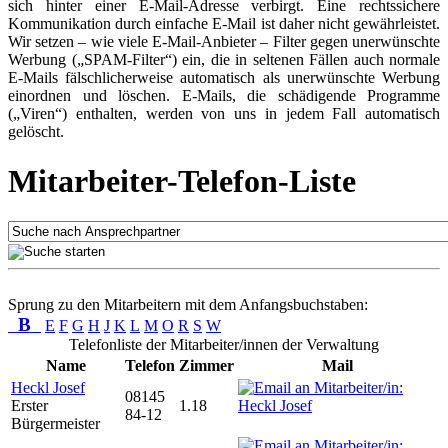
sich hinter einer E-Mail-Adresse verbirgt. Eine rechtssichere
Kommunikation durch einfache E-Mail ist daher nicht gewährleistet.
Wir setzen – wie viele E-Mail-Anbieter – Filter gegen unerwünschte
Werbung („SPAM-Filter“) ein, die in seltenen Fällen auch normale
E-Mails fälschlicherweise automatisch als unerwünschte Werbung
einordnen und löschen. E-Mails, die schädigende Programme
(„Viren“) enthalten, werden von uns in jedem Fall automatisch
gelöscht.
Mitarbeiter-Telefon-Liste
Sprung zu den Mitarbeitern mit dem Anfangsbuchstaben:
B
E
F
G
H
J
K
L
M
O
R
S
W
Telefonliste der Mitarbeiter/innen der Verwaltung
Name
Telefon
Zimmer
Mail
Heckl Josef
08145
Erster
1.18
84-12
Bürgermeister