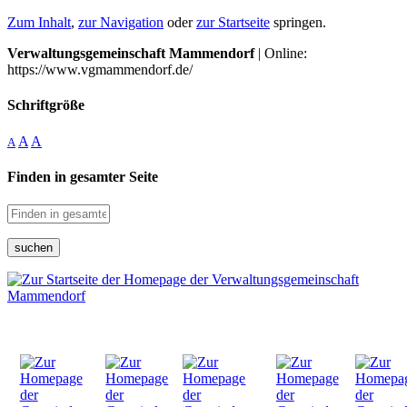
Zum Inhalt
,
zur Navigation
oder
zur Startseite
springen.
Verwaltungsgemeinschaft Mammendorf
| Online:
https://www.vgmammendorf.de/
Schriftgröße
A
A
A
Finden in gesamter Seite
suchen