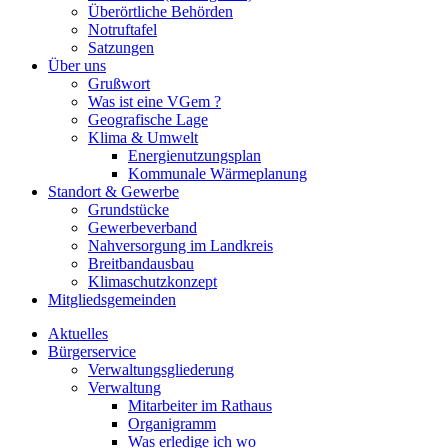
Überörtliche Behörden
Notruftafel
Satzungen
Über uns
Grußwort
Was ist eine VGem ?
Geografische Lage
Klima & Umwelt
Energienutzungsplan
Kommunale Wärmeplanung
Standort & Gewerbe
Grundstücke
Gewerbeverband
Nahversorgung im Landkreis
Breitbandausbau
Klimaschutzkonzept
Mitgliedsgemeinden
Aktuelles
Bürgerservice
Verwaltungsgliederung
Verwaltung
Mitarbeiter im Rathaus
Organigramm
Was erledige ich wo