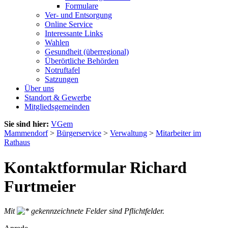
Formulare
Ver- und Entsorgung
Online Service
Interessante Links
Wahlen
Gesundheit (überregional)
Überörtliche Behörden
Notruftafel
Satzungen
Über uns
Standort & Gewerbe
Mitgliedsgemeinden
Sie sind hier:
VGem
Mammendorf
>
Bürgerservice
>
Verwaltung
>
Mitarbeiter im
Rathaus
Kontaktformular Richard
Furtmeier
Mit
gekennzeichnete Felder sind Pflichtfelder.