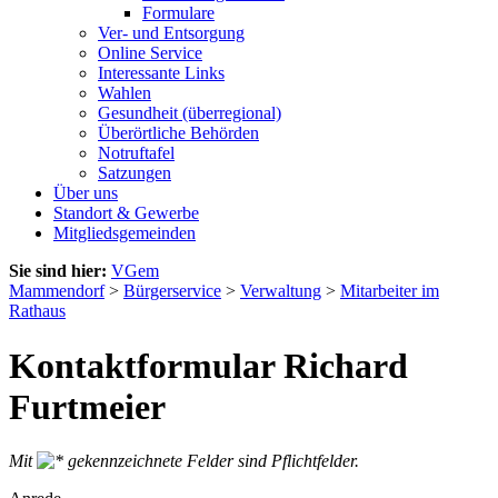
Formulare
Ver- und Entsorgung
Online Service
Interessante Links
Wahlen
Gesundheit (überregional)
Überörtliche Behörden
Notruftafel
Satzungen
Über uns
Standort & Gewerbe
Mitgliedsgemeinden
Sie sind hier:
VGem
Mammendorf
>
Bürgerservice
>
Verwaltung
>
Mitarbeiter im
Rathaus
Kontaktformular Richard
Furtmeier
Mit
gekennzeichnete Felder sind Pflichtfelder.