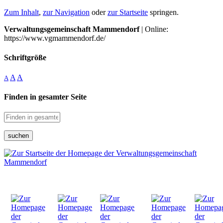
Zum Inhalt
,
zur Navigation
oder
zur Startseite
springen.
Verwaltungsgemeinschaft Mammendorf
| Online:
https://www.vgmammendorf.de/
Schriftgröße
A
A
A
Finden in gesamter Seite
suchen