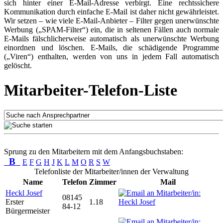
sich hinter einer E-Mail-Adresse verbirgt. Eine rechtssichere
Kommunikation durch einfache E-Mail ist daher nicht gewährleistet.
Wir setzen – wie viele E-Mail-Anbieter – Filter gegen unerwünschte
Werbung („SPAM-Filter“) ein, die in seltenen Fällen auch normale
E-Mails fälschlicherweise automatisch als unerwünschte Werbung
einordnen und löschen. E-Mails, die schädigende Programme
(„Viren“) enthalten, werden von uns in jedem Fall automatisch
gelöscht.
Mitarbeiter-Telefon-Liste
Sprung zu den Mitarbeitern mit dem Anfangsbuchstaben:
B
E
F
G
H
J
K
L
M
O
R
S
W
Telefonliste der Mitarbeiter/innen der Verwaltung
Name
Telefon
Zimmer
Mail
Heckl Josef
08145
Erster
1.18
84-12
Bürgermeister