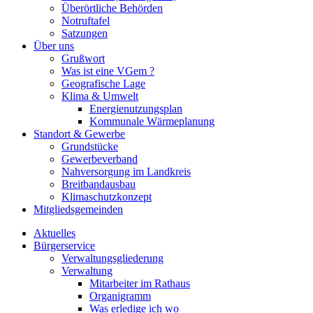
Überörtliche Behörden
Notruftafel
Satzungen
Über uns
Grußwort
Was ist eine VGem ?
Geografische Lage
Klima & Umwelt
Energienutzungsplan
Kommunale Wärmeplanung
Standort & Gewerbe
Grundstücke
Gewerbeverband
Nahversorgung im Landkreis
Breitbandausbau
Klimaschutzkonzept
Mitgliedsgemeinden
Aktuelles
Bürgerservice
Verwaltungsgliederung
Verwaltung
Mitarbeiter im Rathaus
Organigramm
Was erledige ich wo