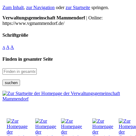
Zum Inhalt
,
zur Navigation
oder
zur Startseite
springen.
Verwaltungsgemeinschaft Mammendorf
| Online:
https://www.vgmammendorf.de/
Schriftgröße
A
A
A
Finden in gesamter Seite
suchen