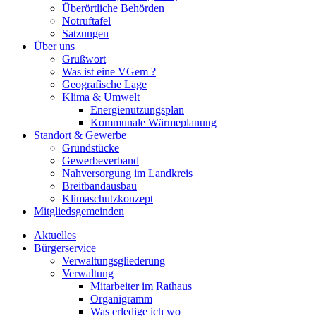
Überörtliche Behörden
Notruftafel
Satzungen
Über uns
Grußwort
Was ist eine VGem ?
Geografische Lage
Klima & Umwelt
Energienutzungsplan
Kommunale Wärmeplanung
Standort & Gewerbe
Grundstücke
Gewerbeverband
Nahversorgung im Landkreis
Breitbandausbau
Klimaschutzkonzept
Mitgliedsgemeinden
Aktuelles
Bürgerservice
Verwaltungsgliederung
Verwaltung
Mitarbeiter im Rathaus
Organigramm
Was erledige ich wo