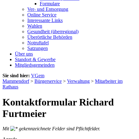
Formulare
Ver- und Entsorgung
Online Service
Interessante Links
Wahlen
Gesundheit (überregional)
Überörtliche Behörden
Notruftafel
Satzungen
Über uns
Standort & Gewerbe
Mitgliedsgemeinden
Sie sind hier:
VGem
Mammendorf
>
Bürgerservice
>
Verwaltung
>
Mitarbeiter im
Rathaus
Kontaktformular Richard
Furtmeier
Mit
gekennzeichnete Felder sind Pflichtfelder.