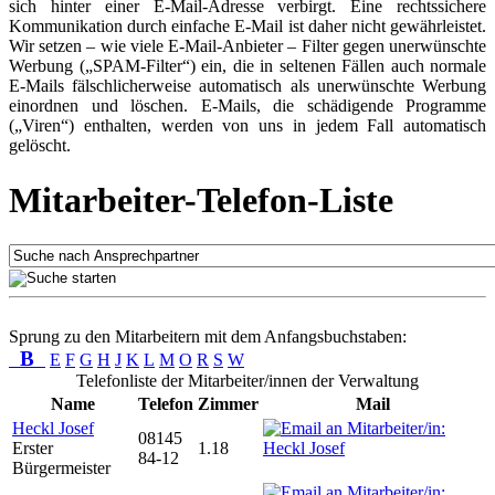
sich hinter einer E-Mail-Adresse verbirgt. Eine rechtssichere
Kommunikation durch einfache E-Mail ist daher nicht gewährleistet.
Wir setzen – wie viele E-Mail-Anbieter – Filter gegen unerwünschte
Werbung („SPAM-Filter“) ein, die in seltenen Fällen auch normale
E-Mails fälschlicherweise automatisch als unerwünschte Werbung
einordnen und löschen. E-Mails, die schädigende Programme
(„Viren“) enthalten, werden von uns in jedem Fall automatisch
gelöscht.
Mitarbeiter-Telefon-Liste
Sprung zu den Mitarbeitern mit dem Anfangsbuchstaben:
B
E
F
G
H
J
K
L
M
O
R
S
W
Telefonliste der Mitarbeiter/innen der Verwaltung
Name
Telefon
Zimmer
Mail
Heckl Josef
08145
Erster
1.18
84-12
Bürgermeister