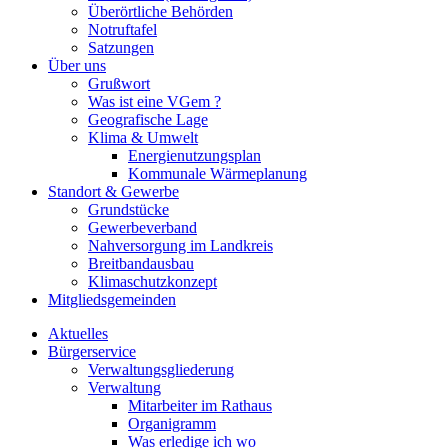
Überörtliche Behörden
Notruftafel
Satzungen
Über uns
Grußwort
Was ist eine VGem ?
Geografische Lage
Klima & Umwelt
Energienutzungsplan
Kommunale Wärmeplanung
Standort & Gewerbe
Grundstücke
Gewerbeverband
Nahversorgung im Landkreis
Breitbandausbau
Klimaschutzkonzept
Mitgliedsgemeinden
Aktuelles
Bürgerservice
Verwaltungsgliederung
Verwaltung
Mitarbeiter im Rathaus
Organigramm
Was erledige ich wo