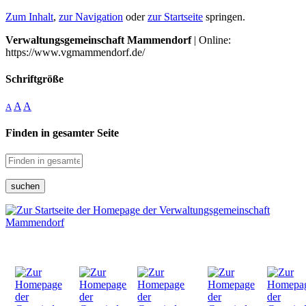
Zum Inhalt
,
zur Navigation
oder
zur Startseite
springen.
Verwaltungsgemeinschaft Mammendorf
| Online:
https://www.vgmammendorf.de/
Schriftgröße
A
A
A
Finden in gesamter Seite
suchen