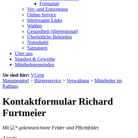
Formulare
Ver- und Entsorgung
Online Service
Interessante Links
Wahlen
Gesundheit (überregional)
Überörtliche Behörden
Notruftafel
Satzungen
Über uns
Standort & Gewerbe
Mitgliedsgemeinden
Sie sind hier:
VGem
Mammendorf
>
Bürgerservice
>
Verwaltung
>
Mitarbeiter im
Rathaus
Kontaktformular Richard
Furtmeier
Mit
gekennzeichnete Felder sind Pflichtfelder.