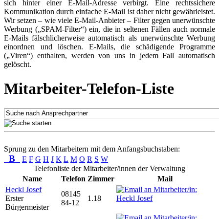
sich hinter einer E-Mail-Adresse verbirgt. Eine rechtssichere
Kommunikation durch einfache E-Mail ist daher nicht gewährleistet.
Wir setzen – wie viele E-Mail-Anbieter – Filter gegen unerwünschte
Werbung („SPAM-Filter“) ein, die in seltenen Fällen auch normale
E-Mails fälschlicherweise automatisch als unerwünschte Werbung
einordnen und löschen. E-Mails, die schädigende Programme
(„Viren“) enthalten, werden von uns in jedem Fall automatisch
gelöscht.
Mitarbeiter-Telefon-Liste
Sprung zu den Mitarbeitern mit dem Anfangsbuchstaben:
B
E
F
G
H
J
K
L
M
O
R
S
W
Telefonliste der Mitarbeiter/innen der Verwaltung
Name
Telefon
Zimmer
Mail
Heckl Josef
08145
Erster
1.18
84-12
Bürgermeister