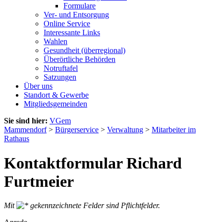
Formulare
Ver- und Entsorgung
Online Service
Interessante Links
Wahlen
Gesundheit (überregional)
Überörtliche Behörden
Notruftafel
Satzungen
Über uns
Standort & Gewerbe
Mitgliedsgemeinden
Sie sind hier:
VGem
Mammendorf
>
Bürgerservice
>
Verwaltung
>
Mitarbeiter im
Rathaus
Kontaktformular Richard
Furtmeier
Mit
gekennzeichnete Felder sind Pflichtfelder.