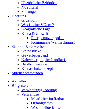
Überörtliche Behörden
Notruftafel
Satzungen
Über uns
Grußwort
Was ist eine VGem ?
Geografische Lage
Klima & Umwelt
Energienutzungsplan
Kommunale Wärmeplanung
Standort & Gewerbe
Grundstücke
Gewerbeverband
Nahversorgung im Landkreis
Breitbandausbau
Klimaschutzkonzept
Mitgliedsgemeinden
Aktuelles
Bürgerservice
Verwaltungsgliederung
Verwaltung
Mitarbeiter im Rathaus
Organigramm
Was erledige ich wo