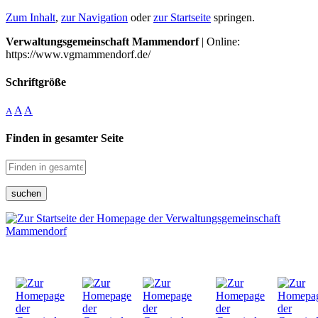
Zum Inhalt
,
zur Navigation
oder
zur Startseite
springen.
Verwaltungsgemeinschaft Mammendorf
| Online:
https://www.vgmammendorf.de/
Schriftgröße
A
A
A
Finden in gesamter Seite
suchen