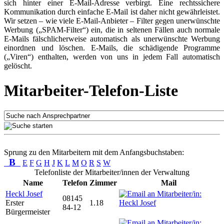
sich hinter einer E-Mail-Adresse verbirgt. Eine rechtssichere
Kommunikation durch einfache E-Mail ist daher nicht gewährleistet.
Wir setzen – wie viele E-Mail-Anbieter – Filter gegen unerwünschte
Werbung („SPAM-Filter“) ein, die in seltenen Fällen auch normale
E-Mails fälschlicherweise automatisch als unerwünschte Werbung
einordnen und löschen. E-Mails, die schädigende Programme
(„Viren“) enthalten, werden von uns in jedem Fall automatisch
gelöscht.
Mitarbeiter-Telefon-Liste
Sprung zu den Mitarbeitern mit dem Anfangsbuchstaben:
B
E
F
G
H
J
K
L
M
O
R
S
W
Telefonliste der Mitarbeiter/innen der Verwaltung
Name
Telefon
Zimmer
Mail
Heckl Josef
08145
Erster
1.18
84-12
Bürgermeister