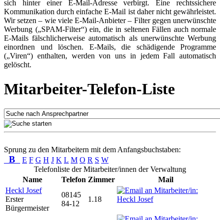
sich hinter einer E-Mail-Adresse verbirgt. Eine rechtssichere
Kommunikation durch einfache E-Mail ist daher nicht gewährleistet.
Wir setzen – wie viele E-Mail-Anbieter – Filter gegen unerwünschte
Werbung („SPAM-Filter“) ein, die in seltenen Fällen auch normale
E-Mails fälschlicherweise automatisch als unerwünschte Werbung
einordnen und löschen. E-Mails, die schädigende Programme
(„Viren“) enthalten, werden von uns in jedem Fall automatisch
gelöscht.
Mitarbeiter-Telefon-Liste
Sprung zu den Mitarbeitern mit dem Anfangsbuchstaben:
B
E
F
G
H
J
K
L
M
O
R
S
W
Telefonliste der Mitarbeiter/innen der Verwaltung
Name
Telefon
Zimmer
Mail
Heckl Josef
08145
Erster
1.18
84-12
Bürgermeister