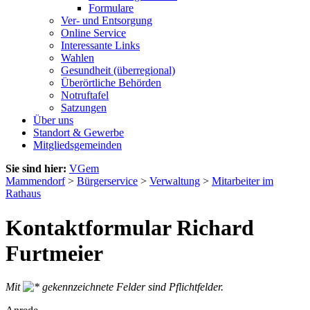
Formulare
Ver- und Entsorgung
Online Service
Interessante Links
Wahlen
Gesundheit (überregional)
Überörtliche Behörden
Notruftafel
Satzungen
Über uns
Standort & Gewerbe
Mitgliedsgemeinden
Sie sind hier:
VGem
Mammendorf
>
Bürgerservice
>
Verwaltung
>
Mitarbeiter im
Rathaus
Kontaktformular Richard
Furtmeier
Mit
gekennzeichnete Felder sind Pflichtfelder.