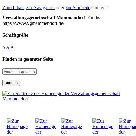
Zum Inhalt
,
zur Navigation
oder
zur Startseite
springen.
Verwaltungsgemeinschaft Mammendorf
| Online:
https://www.vgmammendorf.de/
Schriftgröße
A
A
A
Finden in gesamter Seite
suchen