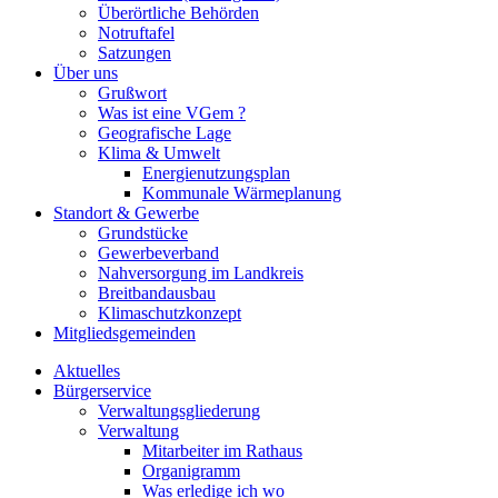
Überörtliche Behörden
Notruftafel
Satzungen
Über uns
Grußwort
Was ist eine VGem ?
Geografische Lage
Klima & Umwelt
Energienutzungsplan
Kommunale Wärmeplanung
Standort & Gewerbe
Grundstücke
Gewerbeverband
Nahversorgung im Landkreis
Breitbandausbau
Klimaschutzkonzept
Mitgliedsgemeinden
Aktuelles
Bürgerservice
Verwaltungsgliederung
Verwaltung
Mitarbeiter im Rathaus
Organigramm
Was erledige ich wo