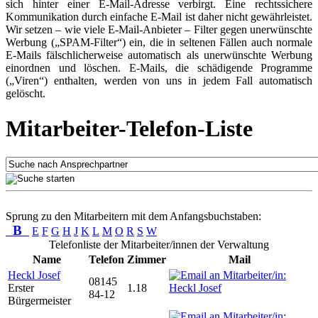
sich hinter einer E-Mail-Adresse verbirgt. Eine rechtssichere
Kommunikation durch einfache E-Mail ist daher nicht gewährleistet.
Wir setzen – wie viele E-Mail-Anbieter – Filter gegen unerwünschte
Werbung („SPAM-Filter“) ein, die in seltenen Fällen auch normale
E-Mails fälschlicherweise automatisch als unerwünschte Werbung
einordnen und löschen. E-Mails, die schädigende Programme
(„Viren“) enthalten, werden von uns in jedem Fall automatisch
gelöscht.
Mitarbeiter-Telefon-Liste
Sprung zu den Mitarbeitern mit dem Anfangsbuchstaben:
B
E
F
G
H
J
K
L
M
O
R
S
W
Telefonliste der Mitarbeiter/innen der Verwaltung
Name
Telefon
Zimmer
Mail
Heckl Josef
08145
Erster
1.18
84-12
Bürgermeister