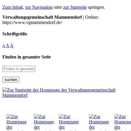
Zum Inhalt
,
zur Navigation
oder
zur Startseite
springen.
Verwaltungsgemeinschaft Mammendorf
| Online:
https://www.vgmammendorf.de/
Schriftgröße
A
A
A
Finden in gesamter Seite
suchen