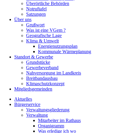
Überörtliche Behörden
Notruftafel
Satzungen
Über uns
Grußwort
Was ist eine VGem ?
Geografische Lage
Klima & Umwelt
Energienutzungsplan
Kommunale Wärmeplanung
Standort & Gewerbe
Grundstücke
Gewerbeverband
Nahversorgung im Landkreis
Breitbandausbau
Klimaschutzkonzept
Mitgliedsgemeinden
Aktuelles
Bürgerservice
Verwaltungsgliederung
Verwaltung
Mitarbeiter im Rathaus
Organigramm
Was erledige ich wo