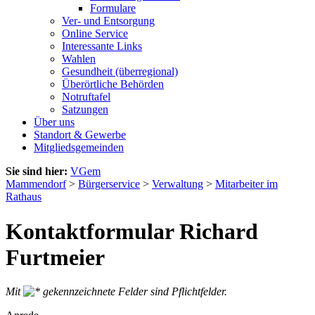
Formulare
Ver- und Entsorgung
Online Service
Interessante Links
Wahlen
Gesundheit (überregional)
Überörtliche Behörden
Notruftafel
Satzungen
Über uns
Standort & Gewerbe
Mitgliedsgemeinden
Sie sind hier:
VGem
Mammendorf
>
Bürgerservice
>
Verwaltung
>
Mitarbeiter im
Rathaus
Kontaktformular Richard
Furtmeier
Mit
gekennzeichnete Felder sind Pflichtfelder.