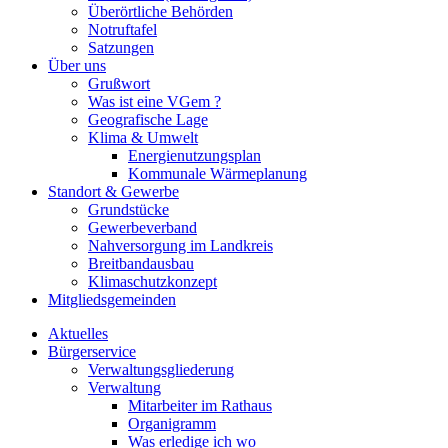
Überörtliche Behörden
Notruftafel
Satzungen
Über uns
Grußwort
Was ist eine VGem ?
Geografische Lage
Klima & Umwelt
Energienutzungsplan
Kommunale Wärmeplanung
Standort & Gewerbe
Grundstücke
Gewerbeverband
Nahversorgung im Landkreis
Breitbandausbau
Klimaschutzkonzept
Mitgliedsgemeinden
Aktuelles
Bürgerservice
Verwaltungsgliederung
Verwaltung
Mitarbeiter im Rathaus
Organigramm
Was erledige ich wo