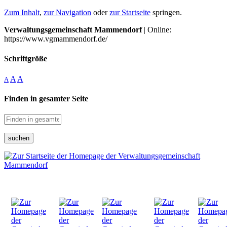
Zum Inhalt
,
zur Navigation
oder
zur Startseite
springen.
Verwaltungsgemeinschaft Mammendorf
| Online:
https://www.vgmammendorf.de/
Schriftgröße
A
A
A
Finden in gesamter Seite
suchen