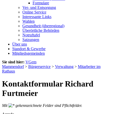
Formulare
Ver- und Entsorgung
Online Service
Interessante Links
Wahlen
Gesundheit (überregional)
Überörtliche Behörden
Notruftafel
Satzungen
Über uns
Standort & Gewerbe
Mitgliedsgemeinden
Sie sind hier:
VGem
Mammendorf
>
Bürgerservice
>
Verwaltung
>
Mitarbeiter im
Rathaus
Kontaktformular Richard
Furtmeier
Mit
gekennzeichnete Felder sind Pflichtfelder.