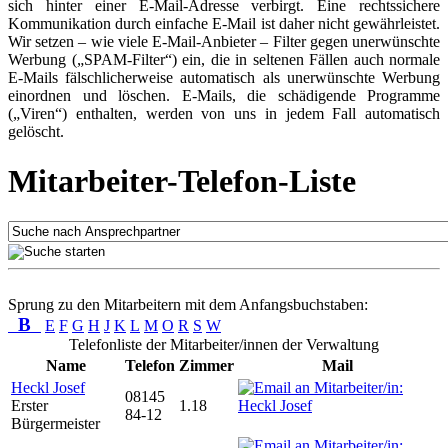
sich hinter einer E-Mail-Adresse verbirgt. Eine rechtssichere
Kommunikation durch einfache E-Mail ist daher nicht gewährleistet.
Wir setzen – wie viele E-Mail-Anbieter – Filter gegen unerwünschte
Werbung („SPAM-Filter“) ein, die in seltenen Fällen auch normale
E-Mails fälschlicherweise automatisch als unerwünschte Werbung
einordnen und löschen. E-Mails, die schädigende Programme
(„Viren“) enthalten, werden von uns in jedem Fall automatisch
gelöscht.
Mitarbeiter-Telefon-Liste
Sprung zu den Mitarbeitern mit dem Anfangsbuchstaben:
B
E
F
G
H
J
K
L
M
O
R
S
W
Telefonliste der Mitarbeiter/innen der Verwaltung
Name
Telefon
Zimmer
Mail
Heckl Josef
08145
Erster
1.18
84-12
Bürgermeister