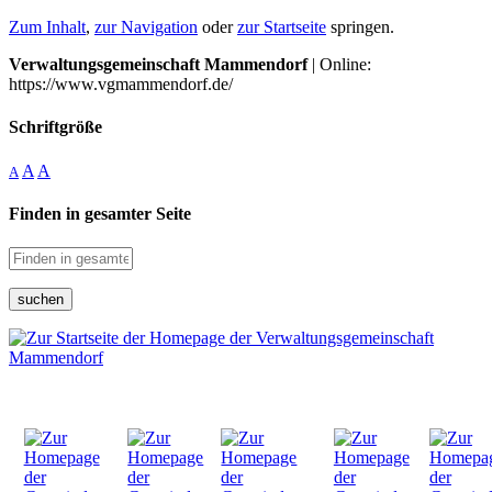
Zum Inhalt
,
zur Navigation
oder
zur Startseite
springen.
Verwaltungsgemeinschaft Mammendorf
| Online:
https://www.vgmammendorf.de/
Schriftgröße
A
A
A
Finden in gesamter Seite
suchen