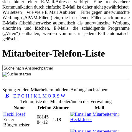
sich hinter einer E-Mail-Adresse verbirgt. Eine rechtssichere
Kommunikation durch einfache E-Mail ist daher nicht gewährleistet.
Wir setzen – wie viele E-Mail-Anbieter – Filter gegen unerwünschte
Werbung („SPAM-Filter“) ein, die in seltenen Fällen auch normale
E-Mails fälschlicherweise automatisch als unerwünschte Werbung
einordnen und löschen. E-Mails, die schädigende Programme
(„Viren“) enthalten, werden von uns in jedem Fall automatisch
gelöscht.
Mitarbeiter-Telefon-Liste
Sprung zu den Mitarbeitern mit dem Anfangsbuchstaben:
B
E
F
G
H
J
K
L
M
O
R
S
W
Telefonliste der Mitarbeiter/innen der Verwaltung
Name
Telefon
Zimmer
Mail
Heckl Josef
08145
Erster
1.18
84-12
Bürgermeister