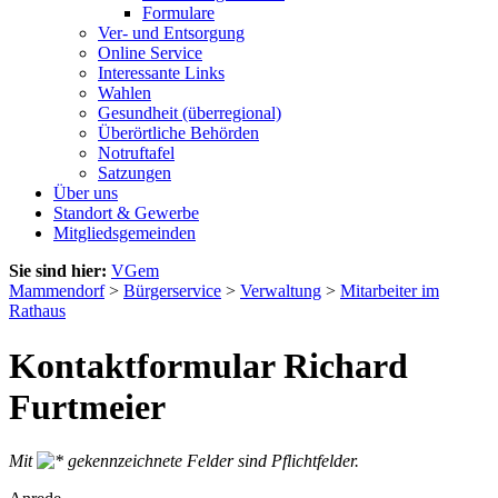
Formulare
Ver- und Entsorgung
Online Service
Interessante Links
Wahlen
Gesundheit (überregional)
Überörtliche Behörden
Notruftafel
Satzungen
Über uns
Standort & Gewerbe
Mitgliedsgemeinden
Sie sind hier:
VGem
Mammendorf
>
Bürgerservice
>
Verwaltung
>
Mitarbeiter im
Rathaus
Kontaktformular Richard
Furtmeier
Mit
gekennzeichnete Felder sind Pflichtfelder.