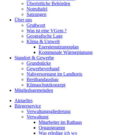
Überörtliche Behörden
Notruftafel
Satzungen
Über uns
Grußwort
Was ist eine VGem ?
Geografische Lage
Klima & Umwelt
Energienutzungsplan
Kommunale Wärmeplanung
Standort & Gewerbe
Grundstücke
Gewerbeverband
Nahversorgung im Landkreis
Breitbandausbau
Klimaschutzkonzept
Mitgliedsgemeinden
Aktuelles
Bürgerservice
Verwaltungsgliederung
Verwaltung
Mitarbeiter im Rathaus
Organigramm
Was erledige ich wo