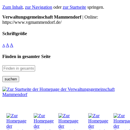
Zum Inhalt
,
zur Navigation
oder
zur Startseite
springen.
Verwaltungsgemeinschaft Mammendorf
| Online:
https://www.vgmammendorf.de/
Schriftgröße
A
A
A
Finden in gesamter Seite
suchen