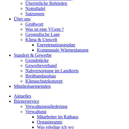
Überörtliche Behörden
Notruftafel
Satzungen
Über uns
Grußwort
Was ist eine VGem ?
Geografische Lage
Klima & Umwelt
Energienutzungsplan
Kommunale Wärmeplanung
Standort & Gewerbe
Grundstücke
Gewerbeverband
Nahversorgung im Landkreis
Breitbandausbau
Klimaschutzkonzept
Mitgliedsgemeinden
Aktuelles
Bürgerservice
Verwaltungsgliederung
Verwaltung
Mitarbeiter im Rathaus
Organigramm
Was erledige ich wo