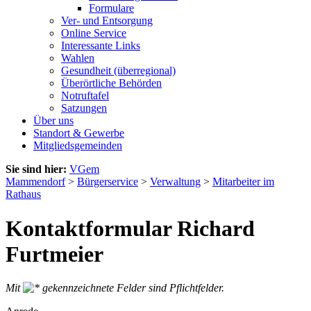
Formulare
Ver- und Entsorgung
Online Service
Interessante Links
Wahlen
Gesundheit (überregional)
Überörtliche Behörden
Notruftafel
Satzungen
Über uns
Standort & Gewerbe
Mitgliedsgemeinden
Sie sind hier:
VGem
Mammendorf
>
Bürgerservice
>
Verwaltung
>
Mitarbeiter im
Rathaus
Kontaktformular Richard
Furtmeier
Mit
gekennzeichnete Felder sind Pflichtfelder.