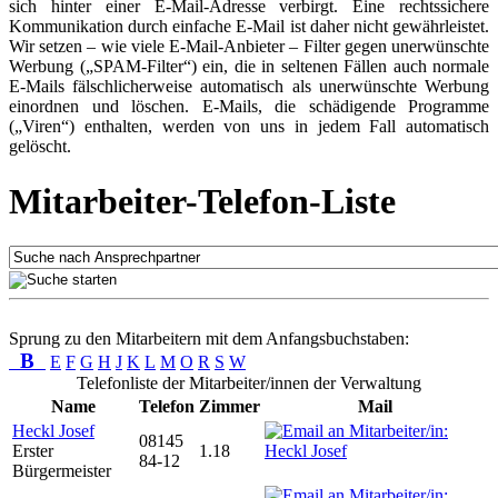
sich hinter einer E-Mail-Adresse verbirgt. Eine rechtssichere
Kommunikation durch einfache E-Mail ist daher nicht gewährleistet.
Wir setzen – wie viele E-Mail-Anbieter – Filter gegen unerwünschte
Werbung („SPAM-Filter“) ein, die in seltenen Fällen auch normale
E-Mails fälschlicherweise automatisch als unerwünschte Werbung
einordnen und löschen. E-Mails, die schädigende Programme
(„Viren“) enthalten, werden von uns in jedem Fall automatisch
gelöscht.
Mitarbeiter-Telefon-Liste
Sprung zu den Mitarbeitern mit dem Anfangsbuchstaben:
B
E
F
G
H
J
K
L
M
O
R
S
W
Telefonliste der Mitarbeiter/innen der Verwaltung
Name
Telefon
Zimmer
Mail
Heckl Josef
08145
Erster
1.18
84-12
Bürgermeister